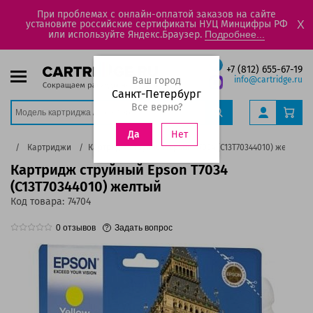
При проблемах с онлайн-оплатой заказов на сайте
установите российские сертификаты НУЦ Минцифры РФ
X
или используйте Яндекс.Браузер.
Подробнее...
+7 (812) 655-67-19
Ваш город
info@cartridge.ru
Санкт-Петербург
Все верно?
Нет
Да
лог
Картриджи
Картридж струйный Epson T7034 (C13T70344010) желтый
Картридж струйный Epson T7034
(C13T70344010) желтый
Код товара:
74704
0
отзывов
Задать вопрос