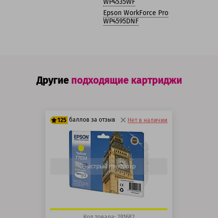
WP4535WF
Epson WorkForce Pro
WP4595DNF
Другие
подходящие картриджи
баллов за отзыв
125
Нет в наличии
100 баллов
125 баллов
Быстрый просмотр
Код товара: 291682