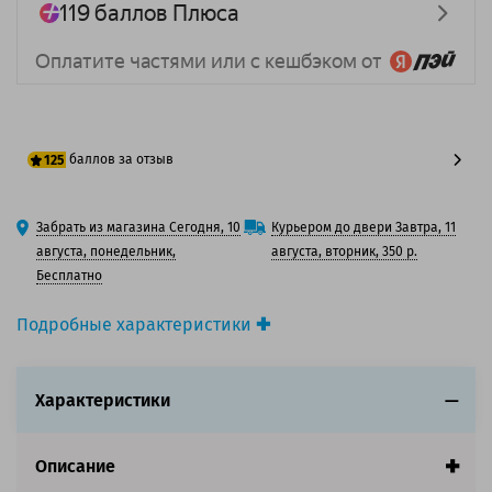
баллов за отзыв
125
100 баллов
Забрать из магазина Сегодня, 10
Курьером до двери Завтра, 11
125 баллов
августа, понедельник,
августа, вторник, 350 р.
Бесплатно
Подробные характеристики
Производитель принтера:
Epson
Производитель:
Epson
Характеристики
Вид товара:
Картридж струйный
Оригинальность:
Оригинальный
Цвет:
Желтый
Описание
Ресурс:
800 страниц формата А4 при 5%