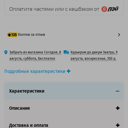
баллов за отзыв
125
100 баллов
Забрать из магазина Сегодня, 8
Курьером до двери Завтра, 9
125 баллов
августа, суббота, Бесплатно
августа, воскресенье, 350 р.
Подробные характеристики
Производитель принтера:
Epson
Производитель:
Epson
Характеристики
Вид товара:
Картридж струйный
Оригинальность:
Оригинальный
Цвет:
Желтый
Описание
Ресурс:
2 000 страниц формата А4 при 5%
заполнении страницы.
Страна:
Япония
Доставка и оплата