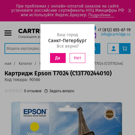
При проблемах с онлайн-оплатой заказов на сайте
установите российские сертификаты НУЦ Минцифры РФ
X
или используйте Яндекс.Браузер.
Подробнее...
+7 (812) 655-67-19
Ваш город
info@cartridge.ru
Санкт-Петербург
Все верно?
Нет
Да
лавная
Каталог
Картриджи
Картридж Epson T7024 (C13T70244010)
Картридж Epson T7024 (C13T70244010)
Код товара:
90566
0
отзывов
Задать вопрос