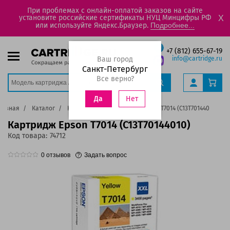
При проблемах с онлайн-оплатой заказов на сайте
установите российские сертификаты НУЦ Минцифры РФ
X
или используйте Яндекс.Браузер.
Подробнее...
+7 (812) 655-67-19
Ваш город
info@cartridge.ru
Санкт-Петербург
Все верно?
Нет
Да
лавная
Каталог
Картриджи
Картридж Epson T7014 (C13T70144010)
Картридж Epson T7014 (C13T70144010)
Код товара:
74712
0
отзывов
Задать вопрос