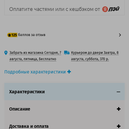
баллов за отзыв
125
100 баллов
Забрать из магазина Сегодня, 7
Курьером до двери Завтра, 8
125 баллов
августа, пятница, Бесплатно
августа, суббота, 370 р.
Подробные характеристики
Производитель принтера:
Epson
Производитель:
Epson
Характеристики
Вид товара:
Картридж струйный
Оригинальность:
Оригинальный
Цвет:
Желтый
Описание
Ресурс:
3 400 страниц формата А4 при 5%
заполнении страницы.
Страна:
Япония
Доставка и оплата