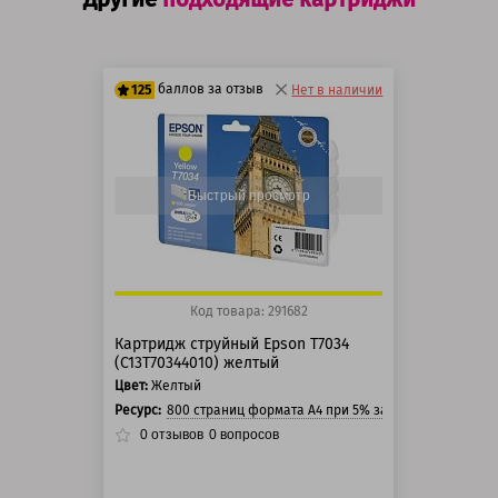
баллов за отзыв
125
Нет в наличии
100 баллов
125 баллов
Быстрый просмотр
Код товара: 291682
Картридж струйный Epson T7034
(C13T70344010) желтый
Цвет:
Желтый
Ресурс:
800 страниц формата А4 при 5% заполнении страни
0
отзывов
0
вопросов