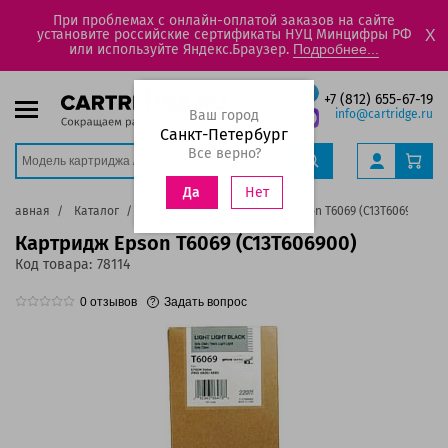
При проблемах с онлайн-оплатой заказов на сайте
установите российские сертификаты НУЦ Минцифры РФ
X
или используйте Яндекс.Браузер.
Подробнее...
+7 (812) 655-67-19
Ваш город
info@cartridge.ru
Санкт-Петербург
Все верно?
Нет
Да
Главная
Каталог
Картриджи
Картридж Epson T6069 (C13T606900)
Картридж Epson T6069 (C13T606900)
Код товара:
78114
0
отзывов
Задать вопрос