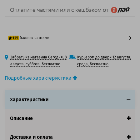
баллов за отзыв
125
100 баллов
Забрать из магазина Сегодня, 8
Курьером до двери 12 августа,
125 баллов
августа, суббота, Бесплатно
среда, Бесплатно
Подробные характеристики
Производитель принтера:
Epson
Производитель:
Epson
Характеристики
Вид товара:
Картридж струйный
Оригинальность:
Оригинальный
Цвет:
Светло-серый
Описание
Ресурс:
220ml
Совместим с аппаратами
Доставка и оплата