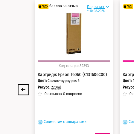
баллов за отзыв
125
125
Под заказ
~ 10.08.2026
100 баллов
10
125 баллов
12
Код товара: 82393
Картридж Epson T606C (C13T606C00)
Картр
Цвет:
Светло-пурпурный
Цвет:
Ресурс:
220ml
Ресур
0
отзывов
0
вопросов
0
о
Совместим с аппаратами
Со