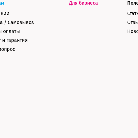
ам
Для бизнеса
Пол
ании
Стат
а / Самовывоз
Отз
ы оплаты
Нов
 и гарантия
вопрос