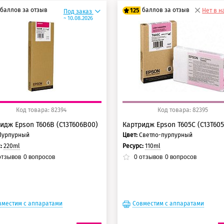
баллов за отзыв
баллов за отзыв
125
Нет в 
Под заказ
~ 10.08.2026
0 баллов
100 баллов
5 баллов
125 баллов
Код товара: 82394
Код товара: 82395
идж Epson T606B (C13T606B00)
Картридж Epson T605C (C13T60
Пурпурный
Цвет:
Светло-пурпурный
с:
220ml
Ресурс:
110ml
тзывов
0
вопросов
0
отзывов
0
вопросов
вместим с аппаратами
Совместим с аппаратами