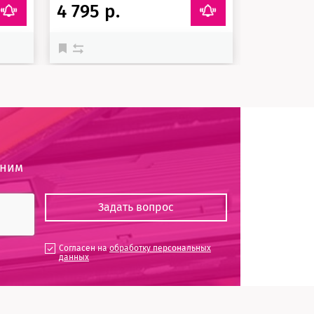
4 795 р.
7 839 р
оним
Согласен на
обработку персональных
данных