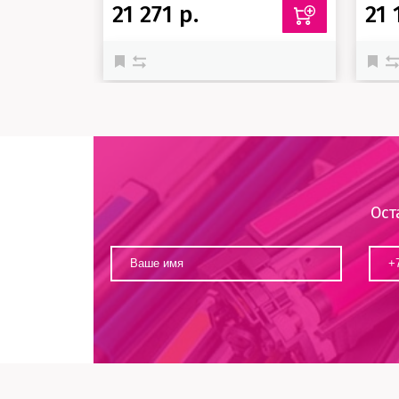
21 271 р.
21 
Ост