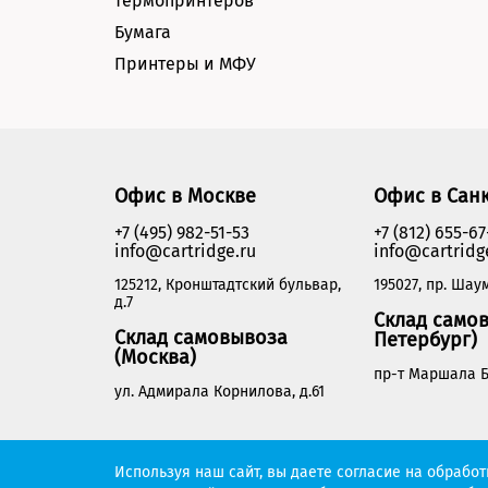
термопринтеров
Бумага
Принтеры и МФУ
Офис в Москве
Офис в Сан
+7 (495) 982-51-53
+7 (812) 655-67
info@cartridge.ru
info@cartridg
125212, Кронштадтский бульвар,
195027, пр. Шаум
д.7
Склад самов
Склад самовывоза
Петербург)
(Москва)
пр-т Маршала Б
ул. Адмирала Корнилова, д.61
Cartridge.ru 2012-2026. Все права защищены
Используя наш сайт, вы даете согласие на обрабо