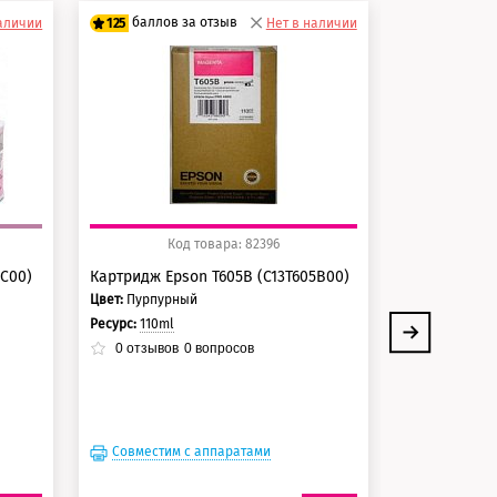
баллов за отзыв
баллов 
наличии
125
Нет в наличии
150
100 баллов
125 балло
125 баллов
150 балло
Код товара: 82396
Ко
5C00)
Картридж Epson T605B (C13T605B00)
Контейнер д
чернил Epso
Цвет:
Пурпурный
Ресурс:
3 000 
Ресурс:
110ml
0
отзывов
0
отзывов
0
вопросов
Совместим с аппаратами
Совместим