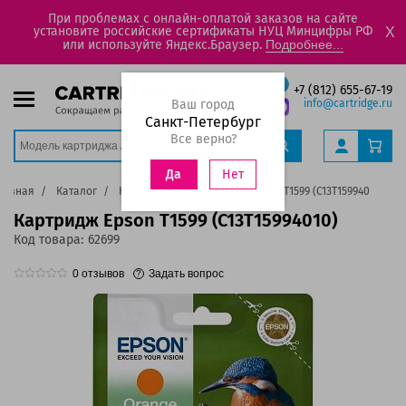
При проблемах с онлайн-оплатой заказов на сайте
установите российские сертификаты НУЦ Минцифры РФ
X
или используйте Яндекс.Браузер.
Подробнее...
+7 (812) 655-67-19
Ваш город
info@cartridge.ru
Санкт-Петербург
Все верно?
Нет
Да
лавная
Каталог
Картриджи
Картридж Epson T1599 (C13T15994010)
Картридж Epson T1599 (C13T15994010)
Код товара:
62699
0
отзывов
Задать вопрос