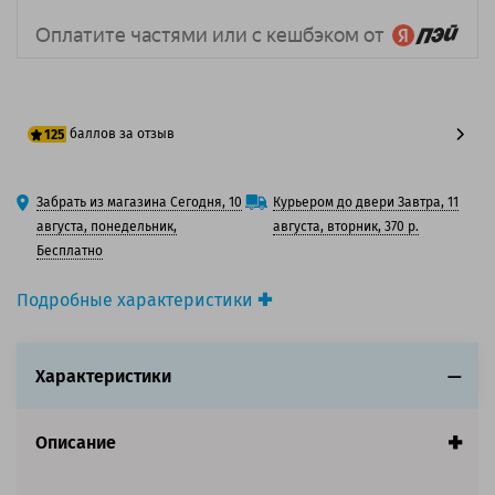
баллов за отзыв
125
100 баллов
Забрать из магазина Сегодня, 10
Курьером до двери Завтра, 11
125 баллов
августа, понедельник,
августа, вторник, 370 р.
Бесплатно
Подробные характеристики
Производитель принтера:
Epson
Производитель:
Epson
Характеристики
Вид товара:
Картридж струйный
Оригинальность:
Оригинальный
Цвет:
Красный
Описание
Ресурс:
915 страниц формата А4 при 5%
заполнении страницы.