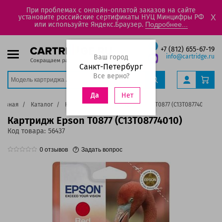
При проблемах с онлайн-оплатой заказов на сайте
установите российские сертификаты НУЦ Минцифры РФ
X
или используйте Яндекс.Браузер.
Подробнее...
+7 (812) 655-67-19
Ваш город
info@cartridge.ru
Санкт-Петербург
Все верно?
Нет
Да
лавная
Каталог
Картриджи
Картридж Epson T0877 (C13T08774010)
Картридж Epson T0877 (C13T08774010)
Код товара:
56437
0
отзывов
Задать вопрос