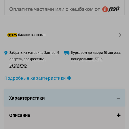
баллов за отзыв
125
100 баллов
Забрать из магазина Завтра, 9
Курьером до двери 10 августа,
125 баллов
августа, воскресенье,
понедельник, 370 р.
Бесплатно
Подробные характеристики
Производитель принтера:
Epson
Производитель:
Epson
Характеристики
Вид товара:
Картридж лазерный
Оригинальность:
Оригинальный
Цвет:
Желтый
Описание
Ресурс:
2 000 страниц формата А4 при 5%
заполнении страницы.