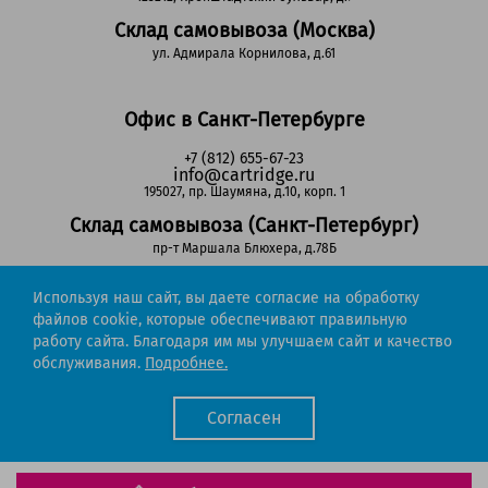
Склад самовывоза (Москва)
ул. Адмирала Корнилова, д.61
Офис в Санкт-Петербурге
+7 (812) 655-67-23
info@cartridge.ru
195027, пр. Шаумяна, д.10, корп. 1
Склад самовывоза (Санкт-Петербург)
пр-т Маршала Блюхера, д.78Б
Используя наш сайт, вы даете согласие на обработку
Регионы РФ
файлов cookie, которые обеспечивают правильную
работу сайта. Благодаря им мы улучшаем сайт и качество
8-800-302-51-53
обслуживания.
Подробнее.
(звонок бесплатный)
info@cartridge.ru
Согласен
Cartridge.ru 2012-2026. Все права защищены
Политика конфиденциальности
Мы работаем с порталом поставщиков