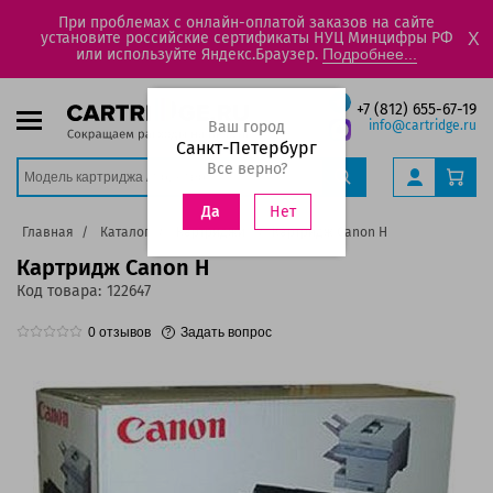
При проблемах с онлайн-оплатой заказов на сайте
установите российские сертификаты НУЦ Минцифры РФ
X
или используйте Яндекс.Браузер.
Подробнее...
+7 (812) 655-67-19
Ваш город
info@cartridge.ru
Санкт-Петербург
Все верно?
Нет
Да
Главная
Каталог
Картриджи
Картридж Canon H
Картридж Canon H
Код товара:
122647
0
отзывов
Задать вопрос