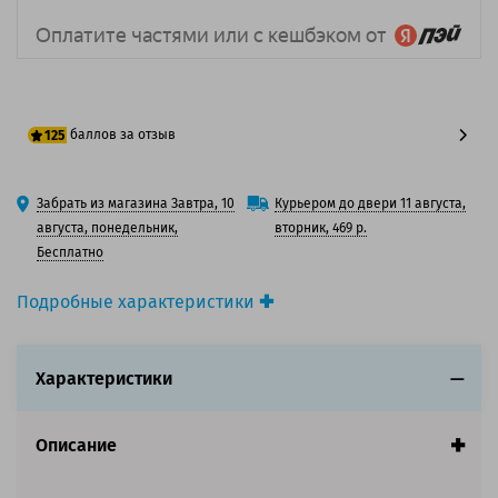
баллов за отзыв
125
100 баллов
Забрать из магазина Завтра, 10
Курьером до двери 11 августа,
125 баллов
августа, понедельник,
вторник, 469 р.
Бесплатно
Подробные характеристики
Производитель принтера:
Canon
Производитель:
Canon
Характеристики
Вид товара:
Картридж лазерный
Оригинальность:
Оригинальный
Цвет:
Черный
Описание
Ресурс:
10 000 страниц формата А4 при 5%
заполнении страницы.