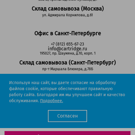
Склад самовывоза (Москва)
ул. Адмирала Корнилова, д.61
Офис в Санкт-Петербурге
+7 (812) 655-67-23
info@cartridge.ru
195027, пр. Шаумяна, д.10, корп. 1
Склад самовывоза (Санкт-Петербург)
пр-т Маршала Блюхера, д.78Б
Используя наш сайт, вы даете согласие на обработку
Регионы РФ
файлов cookie, которые обеспечивают правильную
работу сайта. Благодаря им мы улучшаем сайт и качество
8-800-302-51-53
обслуживания.
Подробнее.
(звонок бесплатный)
info@cartridge.ru
Согласен
Cartridge.ru 2012-2026. Все права защищены
Политика конфиденциальности
Мы работаем с порталом поставщиков