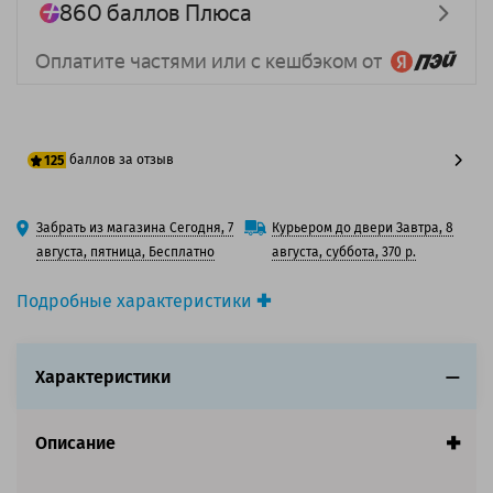
баллов за отзыв
125
100 баллов
Забрать из магазина Сегодня, 7
Курьером до двери Завтра, 8
125 баллов
августа, пятница, Бесплатно
августа, суббота, 370 р.
Подробные характеристики
Производитель принтера:
Canon
Производитель:
Canon
Характеристики
Вид товара:
Картридж лазерный
Оригинальность:
Оригинальный
Цвет:
Черный
Описание
Ресурс:
8 500 страниц формата А4 при 5%
заполнении страницы.