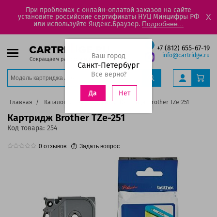
При проблемах с онлайн-оплатой заказов на сайте
установите российские сертификаты НУЦ Минцифры РФ
X
или используйте Яндекс.Браузер.
Подробнее...
+7 (812) 655-67-19
Ваш город
info@cartridge.ru
Санкт-Петербург
Все верно?
Нет
Да
Главная
Каталог
Картриджи
Картридж Brother TZe-251
Картридж Brother TZe-251
Код товара:
254
0
отзывов
Задать вопрос