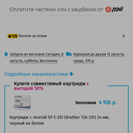
баллов за отзыв
125
100 баллов
Забрать из магазина Сегодня, 8
Курьером до двери 12 августа,
125 баллов
августа, суббота, Бесплатно
среда, 370 р.
Подробные характеристики
Производитель принтера:
Brother
Купите совместимый картридж
с
Производитель:
выгодой 50%
Brother
Вид товара:
Ленты для наклеек
Оригинальность:
Оригинальный
4 926 р.
Экономия
Ресурс:
8 метров.
Страна:
Япония
Картридж с лентой SP E-251 (Brother TZe-251) 24 мм,
черный на белом
Совместим с аппаратами