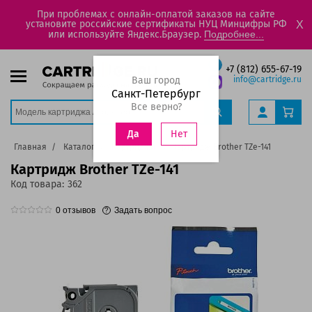
При проблемах с онлайн-оплатой заказов на сайте
установите российские сертификаты НУЦ Минцифры РФ
X
или используйте Яндекс.Браузер.
Подробнее...
+7 (812) 655-67-19
Ваш город
info@cartridge.ru
Санкт-Петербург
Все верно?
Нет
Да
Главная
Каталог
Картриджи
Картридж Brother TZe-141
Картридж Brother TZe-141
Код товара:
362
0
отзывов
Задать вопрос