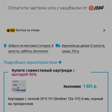
баллов за отзыв
125
100 баллов
Забрать из магазина Сегодня, 8
Курьером до двери 12 августа,
125 баллов
августа, суббота, Бесплатно
среда, 370 р.
Подробные характеристики
Производитель принтера:
Brother
Купите совместимый картридж
с
Производитель:
выгодой 50%
Brother
Вид товара:
Ленты для наклеек
Оригинальность:
Оригинальный
1 651 р.
Экономия
Ресурс:
8 метров.
Страна:
Япония
Картридж с лентой SP E-111 (Brother TZe-111) 6 мм, черный
на прозрачном
Совместим с аппаратами