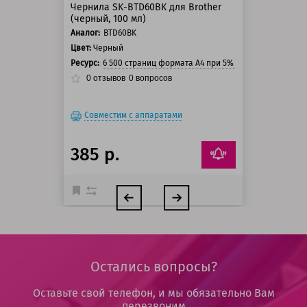
Чернила SK-BTD60BK для Brother
(черный, 100 мл)
Аналог:
BTD60BK
Цвет:
Черный
Ресурс:
6 500 страниц формата А4 при 5% заполнении стра
0
отзывов
0
вопросов
Совместим с аппаратами
385 р.
Остались вопросы?
Оставьте свой телефон, и мы обязательно Вам
перезвоним