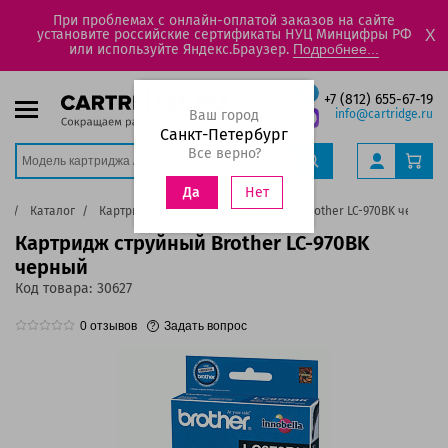
При проблемах с онлайн-оплатой заказов на сайте
установите российские сертификаты НУЦ Минцифры РФ
X
или используйте Яндекс.Браузер.
Подробнее...
+7 (812) 655-67-19
Ваш город
info@cartridge.ru
Санкт-Петербург
Все верно?
Нет
Да
я
Каталог
Картриджи
Картридж струйный Brother LC-970BK черный
Картридж струйный Brother LC-970BK
черный
Код товара:
30627
0
отзывов
Задать вопрос