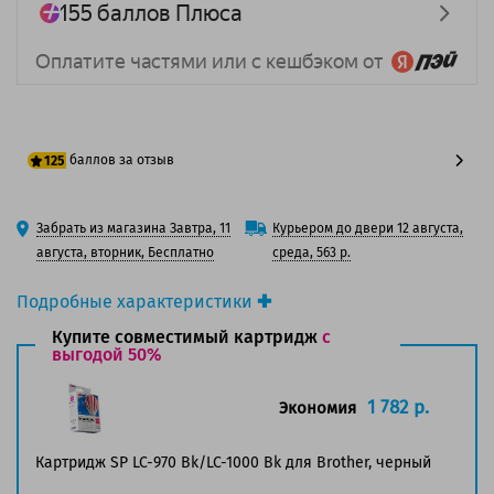
баллов за отзыв
125
100 баллов
Забрать из магазина Завтра, 11
Курьером до двери 12 августа,
125 баллов
августа, вторник, Бесплатно
среда, 563 р.
Подробные характеристики
Производитель принтера:
Brother
Купите совместимый картридж
с
Производитель:
выгодой 50%
Brother
Вид товара:
Картридж струйный
Оригинальность:
Оригинальный
1 782 р.
Экономия
Цвет:
Черный
Ресурс:
350 страниц формата А4 при 5%
Картридж SP LC-970 Bk/LC-1000 Bk для Brother, черный
заполнении страницы.