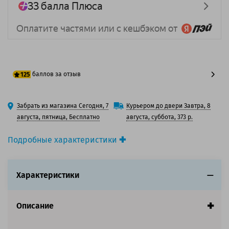
баллов за отзыв
125
100 баллов
Забрать из магазина Сегодня, 7
Курьером до двери Завтра, 8
125 баллов
августа, пятница, Бесплатно
августа, суббота, 373 р.
Подробные характеристики
Производитель принтера:
Brother
Производитель:
Brother
Характеристики
Вид товара:
Картридж струйный
Оригинальность:
Оригинальный
Цвет:
Пурпурный
Описание
Ресурс:
400 страниц формата А4 при 5%
заполнении страницы.