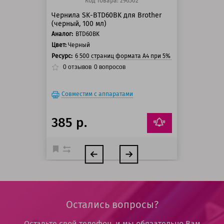
Код товара: 296502
Чернила SK-BTD60BK для Brother
(черный, 100 мл)
Аналог:
BTD60BK
Цвет:
Черный
Ресурс:
6 500 страниц формата А4 при 5% заполнении стра
0
отзывов
0
вопросов
Совместим с аппаратами
385 р.
Остались вопросы?
Оставьте свой телефон, и мы обязательно Вам