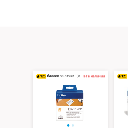
баллов за отзыв
125
Нет в наличии
125
100 баллов
10
125 баллов
12