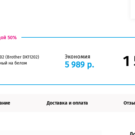
дой 50%
1
Экономия
02 (Brother DK11202)
5 989 р.
рный на белом
ание
Доставка и оплата
Отзы
Д