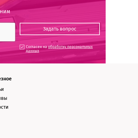
оним
Согласен на
обработку персональных
данных
езное
ьи
ывы
ости