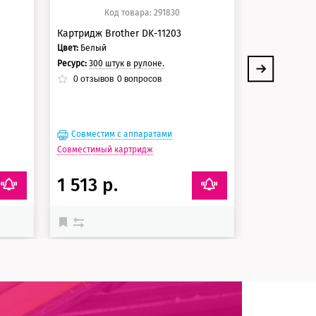
Код товара: 291830
Ко
Картридж Brother DK-11203
Картридж Br
Цвет:
Белый
Ресурс:
длина 
Ресурс:
300 штук в рулоне.
0
отзывов
0
отзывов
0
вопросов
Совместим с аппаратами
Совместим
Совместимый картридж
1 513 р.
6 459 р