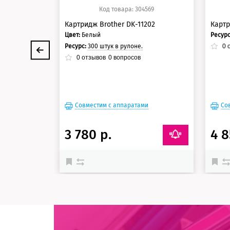
Код товара: 304569
Картридж Brother DK-11202
Картр
Цвет:
Белый
Ресур
Ресурс:
300 штук в рулоне.
0
о
0
отзывов
0
вопросов
Совместим с аппаратами
Со
3 780 р.
4 8