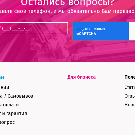
Остались вопросы?
авьте свой телефон, и мы обязательно Вам перезв
ам
Для бизнеса
Пол
ании
Стат
а / Самовывоз
Отз
ы оплаты
Нов
 и гарантия
вопрос