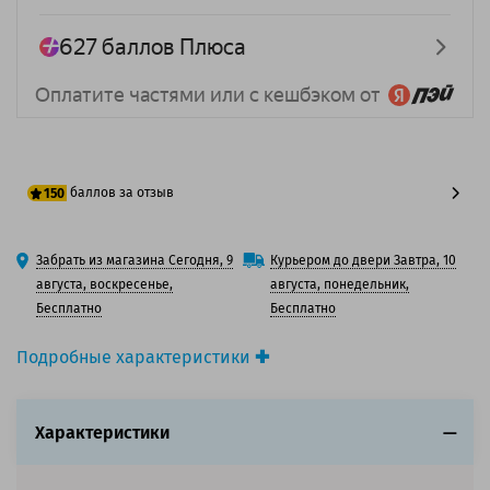
баллов за отзыв
150
125 баллов
Забрать из магазина Сегодня, 9
Курьером до двери Завтра, 10
150 баллов
августа, воскресенье,
августа, понедельник,
Бесплатно
Бесплатно
Подробные характеристики
Производитель принтера:
HP
Вид товара:
Фотобарабан
Характеристики
Оригинальность:
Оригинальный
Аналог:
HP W9215MC / W9215-67901
Цвет:
Голубой / Желтый / Пурпурный / Черный