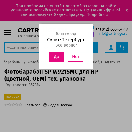
При проблемах с онлайн-оплатой заказов на сайте
установите российские сертификаты НУЦ Минцифры РФ
X
или используйте Яндекс.Браузер.
Подробнее...
+7 (812) 655-67-19
Ваш город
info@cartridge.ru
Санкт-Петербург
Все верно?
Нет
Да
тобарабаны
Фотобарабан SP W9215MC для HP (цветной, OEM) тех. упаковк
Фотобарабан SP W9215MC для HP
(цветной, OEM) тех. упаковка
Код товара:
357374
Новинка
0
отзывов
Задать вопрос