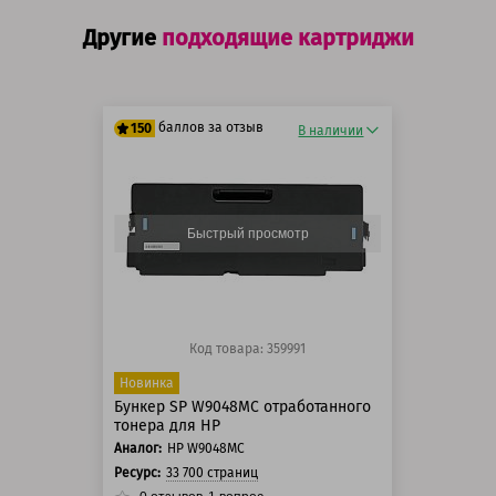
Другие
подходящие картриджи
баллов за отзыв
150
В наличии
125 баллов
150 баллов
Быстрый просмотр
Код товара: 359991
Новинка
Бункер SP W9048MC отработанного
тонера для HP
Аналог:
HP W9048MC
Ресурс:
33 700 страниц