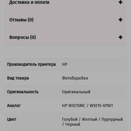
Доставка и оплата
Ресурс:
135 000 страниц формата А4 при 5%
заполнении страницы
Отзывы (0)
Страна:
Китай
Гарантия:
1 год
Вопросы (0)
Совместим с аппаратами
Производитель принтера
HP
Вид товара
Фотобарабан
Оригинальность
Оригинальный
Аналог
HP W9215MC / W9215-67901
Цвет
Голубой / Желтый / Пурпурный
/ Черный