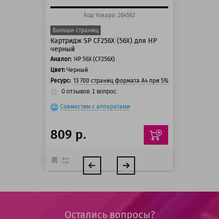
Код товара: 264562
Больше страниц
Картридж SP CF256X (56X) для HP
черный
Аналог:
HP 56X (CF256X)
Цвет:
Черный
Ресурс:
13 700 страниц формата A4 при 5% заполнении стр
0
отзывов
1
вопрос
Совместим с аппаратами
809 р.
Остались вопросы?