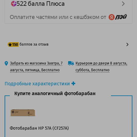
баллов за отзыв
150
125 баллов
Забрать из магазина Завтра, 7
Курьером до двери 8 августа,
150 баллов
августа, пятница, Бесплатно
суббота, Бесплатно
Подробные характеристики
Производитель принтера:
HP
Купите аналогичный фотобарабан
Производитель:
Solution Print
Вид товара:
Фотобарабан
Оригинальность:
Совместимый
Аналог:
HP 57A (CF257A)
Цвет:
Черный
Фотобарабан HP 57A (CF257A)
Ресурс:
80 000 страниц формата A4 при 5%