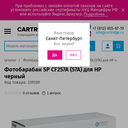
При проблемах с онлайн-оплатой заказов на сайте
установите российские сертификаты НУЦ Минцифры РФ
X
или используйте Яндекс.Браузер.
Подробнее...
+7 (812) 655-67-19
Ваш город
info@cartridge.ru
Санкт-Петербург
Все верно?
Нет
Да
Каталог
Фотобарабаны
Фотобарабан SP CF257A (57A) для HP черный
Фотобарабан SP CF257A (57A) для HP
черный
Код товара:
339269
0
отзывов
1
вопрос