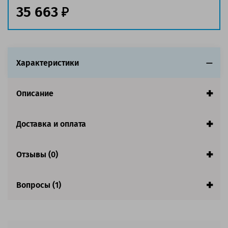
заполнении страницы
35 663
Страна:
Китай
Гарантия:
1 год
Совместим с аппаратами
Характеристики
Описание
Доставка и оплата
Отзывы (0)
Вопросы (1)