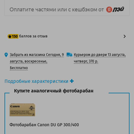
баллов за отзыв
150
125 баллов
Забрать из магазина Сегодня, 9
Курьером до двери 13 августа,
150 баллов
августа, воскресенье,
четверг, 370 р.
Бесплатно
Подробные характеристики
Производитель принтера:
Canon
Купите аналогичный фотобарабан
Производитель:
Canon
Оригинальность:
Оригинальный
Цвет:
Черный
Ресурс:
8 200 страниц формата А4 при 5%
заполнении страницы.
Фотобарабан Canon DU GP 300/400
Страна:
Япония