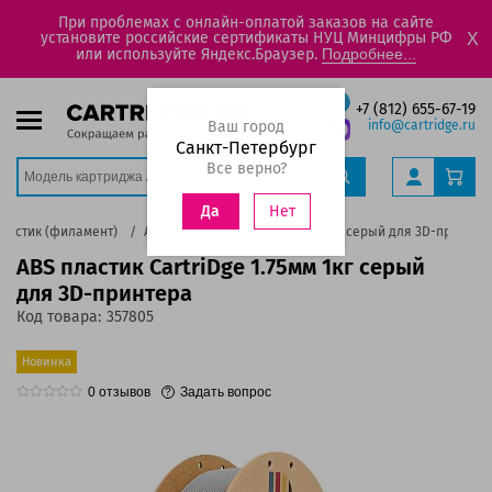
При проблемах с онлайн-оплатой заказов на сайте
установите российские сертификаты НУЦ Минцифры РФ
X
или используйте Яндекс.Браузер.
Подробнее...
+7 (812) 655-67-19
Ваш город
info@cartridge.ru
Санкт-Петербург
Все верно?
Нет
Да
Пластик (филамент)
ABS пластик CartriDge 1.75мм 1кг серый для 3D-принтер
ABS пластик CartriDge 1.75мм 1кг серый
для 3D-принтера
Код товара:
357805
Новинка
0
отзывов
Задать вопрос