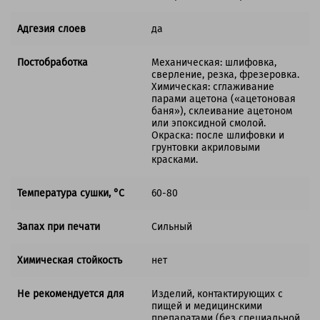
Адгезия слоев
да
Постобработка
Механическая: шлифовка,
сверление, резка, фрезеровка.
Химическая: сглаживание
парами ацетона («ацетоновая
баня»), склеивание ацетоном
или эпоксидной смолой.
Окраска: после шлифовки и
грунтовки акриловыми
красками.
Температура сушки, °C
60-80
Запах при печати
Сильный
Химическая стойкость
нет
Не рекомендуется для
Изделий, контактирующих с
пищей и медицинскими
препаратами (без специальной