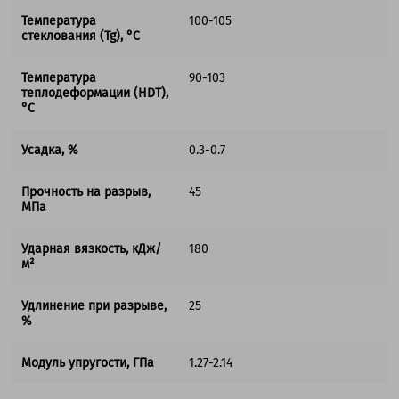
Температура
100-105
стеклования (Tg), °C
Температура
90-103
теплодеформации (HDT),
°C
Усадка, %
0.3-0.7
Прочность на разрыв,
45
МПа
Ударная вязкость, кДж/
180
м²
Удлинение при разрыве,
25
%
Модуль упругости, ГПа
1.27-2.14