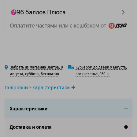
Забрать из магазина Завтра, 8
Курьером до двери 9 августа,
августа, суббота, Бесплатно
воскресенье, 350 р.
Подробные характеристики
Вид товара:
3D-пластик (филамент)
Тип материала:
ABS
Характеристики
Цвет:
Серый
Диаметр нити, мм:
1.75
Производитель:
Solution Print (Солюшнс Принт)
Доставка и оплата
Страна:
Китай