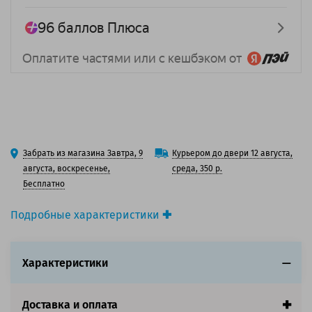
Забрать из магазина Завтра, 9
Курьером до двери 12 августа,
августа, воскресенье,
среда, 350 р.
Бесплатно
Подробные характеристики
Вид товара:
3D-пластик (филамент)
Тип материала:
ABS
Характеристики
Цвет:
Белый
Диаметр нити, мм:
1.75
Производитель:
Solution Print (Солюшнс Принт)
Доставка и оплата