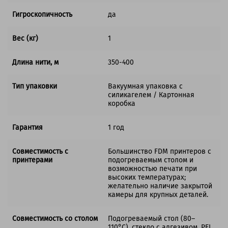
Гигроскопичность
да
Вес (кг)
1
Длина нити, м
350-400
Тип упаковки
Вакуумная упаковка с
силикагелем / Картонная
коробка
Гарантия
1 год
Совместимость с
Большинство FDM принтеров с
принтерами
подогреваемым столом и
возможностью печати при
высоких температурах;
желательно наличие закрытой
камеры для крупных деталей.
Совместимость со столом
Подогреваемый стол (80–
110°C), стекло с адгезивом, PEI