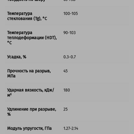
Температура
100-105
стеклования (Tg), °C
Температура
90-103
теплодеформации (HDT),
°C
Усадка, %
0.3-0.7
Прочность на разрыв,
45
МПа
Ударная вязкость, кДж/
180
м²
Удлинение при разрыве,
25
%
Модуль упругости, ГПа
1.27-2.14