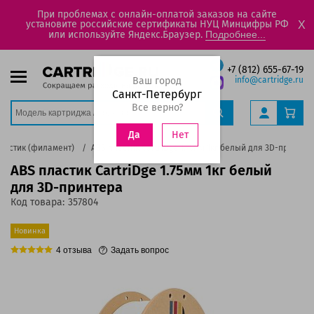
При проблемах с онлайн-оплатой заказов на сайте
установите российские сертификаты НУЦ Минцифры РФ
X
или используйте Яндекс.Браузер.
Подробнее...
+7 (812) 655-67-19
Ваш город
info@cartridge.ru
Санкт-Петербург
Все верно?
Нет
Да
ластик (филамент)
ABS пластик CartriDge 1.75мм 1кг белый для 3D-принтер
ABS пластик CartriDge 1.75мм 1кг белый
для 3D-принтера
Код товара:
357804
Новинка
4
отзыва
Задать вопрос