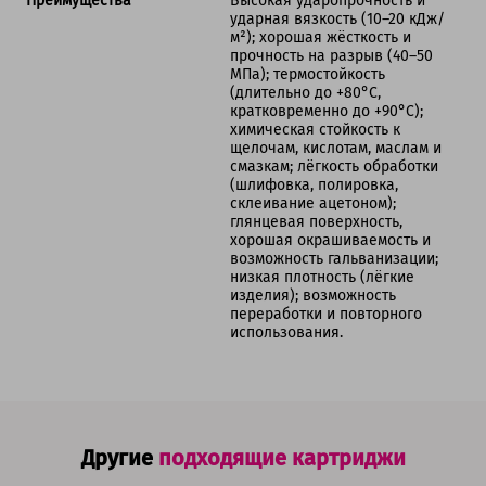
Преимущества
Высокая ударопрочность и
ударная вязкость (10–20 кДж/
м²); хорошая жёсткость и
прочность на разрыв (40–50
МПа); термостойкость
(длительно до +80°C,
кратковременно до +90°C);
химическая стойкость к
щелочам, кислотам, маслам и
смазкам; лёгкость обработки
(шлифовка, полировка,
склеивание ацетоном);
глянцевая поверхность,
хорошая окрашиваемость и
возможность гальванизации;
низкая плотность (лёгкие
изделия); возможность
переработки и повторного
использования.
Другие
подходящие картриджи