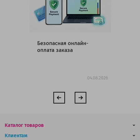
Безопасная онлайн-
Гр
оплата заказа
ма
но
04.08.2026
Каталог товаров
Клиентам