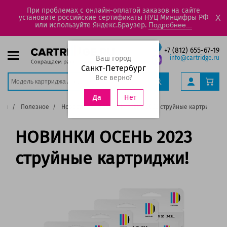
При проблемах с онлайн-оплатой заказов на сайте
установите российские сертификаты НУЦ Минцифры РФ
X
или используйте Яндекс.Браузер.
Подробнее...
+7 (812) 655-67-19
Ваш город
info@cartridge.ru
Санкт-Петербург
Все верно?
Нет
Да
ная
Полезное
Новости
НОВИНКИ ОСЕНЬ 2023 струйные картриджи!
НОВИНКИ ОСЕНЬ 2023
струйные картриджи!