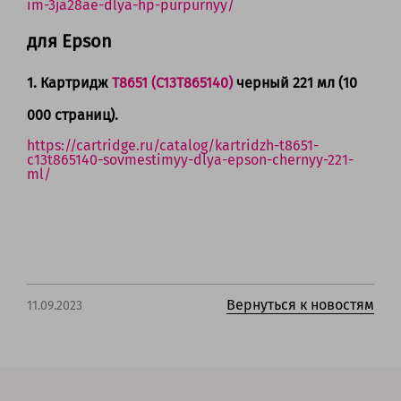
im-3ja28ae-dlya-hp-purpurnyy/
для Epson
1. Картридж
T8651 (C13T865140)
черный 221 мл (10
000 страниц).
https://cartridge.ru/catalog/kartridzh-t8651-
c13t865140-sovmestimyy-dlya-epson-chernyy-221-
ml/
Вернуться к новостям
11.09.2023