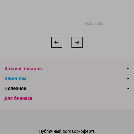
но
04.08.2026
Каталог товаров
Клиентам
Полезное
Для бизнеса
Публичный договор-оферта