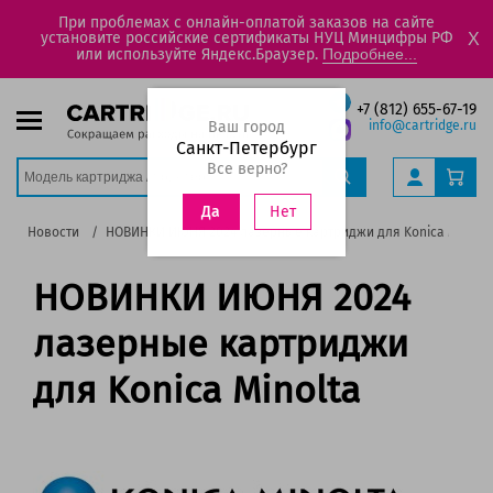
При проблемах с онлайн-оплатой заказов на сайте
установите российские сертификаты НУЦ Минцифры РФ
X
или используйте Яндекс.Браузер.
Подробнее...
+7 (812) 655-67-19
Ваш город
info@cartridge.ru
Санкт-Петербург
Все верно?
Нет
Да
е
Новости
НОВИНКИ ИЮНЯ 2024 лазерные картриджи для Konica Minolt
НОВИНКИ ИЮНЯ 2024
лазерные картриджи
для Konica Minolta