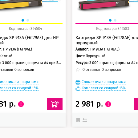
Код товара: 344584
Код товара: 344583
идж SP 913A (F6T79AE) для HP
Картридж SP 913A (F6T78AE) дл
ый
пурпурный
:
HP 913A (F6T79AE)
Аналог:
HP 913A (F6T78AE)
Желтый
Цвет:
Пурпурный
с:
3 000 страниц формата А4 при 5% заполнении страницы
Ресурс:
3 000 страниц формата А4 при 5% заполнении с
тзывов
0
вопросов
0
отзывов
0
вопросов
вместим с аппаратами
Совместим с аппаратами
мплект со скидкой 15%
Комплект со скидкой 15%
81 р.
2 981 р.