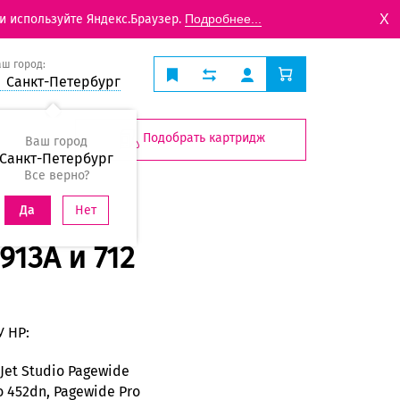
X
и используйте Яндекс.Браузер.
Подробнее...
аш город:
Санкт-Петербург
Подобрать картридж
Ваш город
Санкт-Петербург
Все верно?
Нет
Да
13A и 712
У HP:
gnJet Studio Pagewide
o 452dn, Pagewide Pro