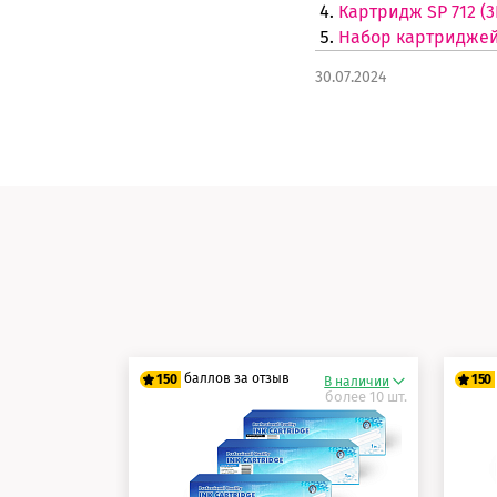
Картридж SP 712 (
Набор картриджей 
30.07.2024
баллов за отзыв
150
150
В наличии
более 10 шт.
125 баллов
12
150 баллов
15