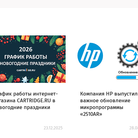
афик работы интернет-
Компания HP выпустил
газина CARTRIDGE.RU в
важное обновление
вогодние праздники
микропрограммы
«2510AR»
23.12.2025
28.0