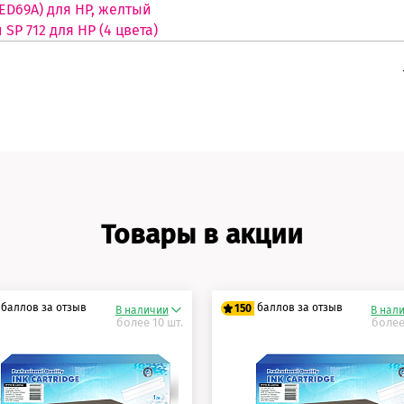
3ED69A) для HP, желтый
SP 712 для HP (4 цвета)
Товары в акции
баллов за отзыв
баллов за отзыв
150
В наличии
В нал
более 10 шт.
более
5 баллов
125 баллов
0 баллов
150 баллов