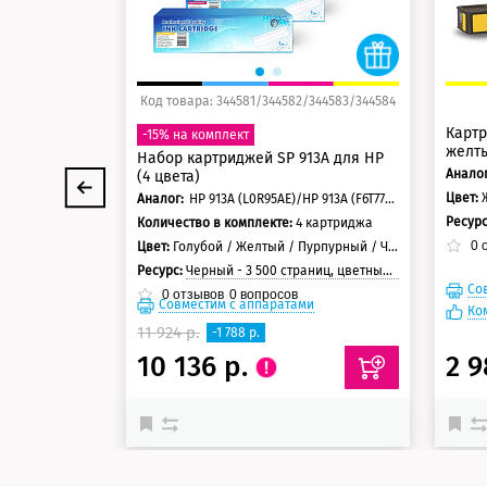
Код товара: 344581/344582/344583/344584
Картр
-15% на комплект
желт
Набор картриджей SP 913A для HP
Аналог
(4 цвета)
Цвет:
Аналог:
HP 913A (L0R95AE)/HP 913A (F6T77AE)/HP 913A (F6T78AE)/HP 913A (F6T79AE)
Ресур
Количество в комплекте:
4 картриджа
0
о
Цвет:
Голубой / Желтый / Пурпурный / Черный
Ресурс:
Черный - 3 500 страниц, цветные - 3 000 страниц
Со
0
отзывов
0
вопросов
Совместим с аппаратами
Ко
11 924 р.
-1 788 р.
10 136 р.
2 9