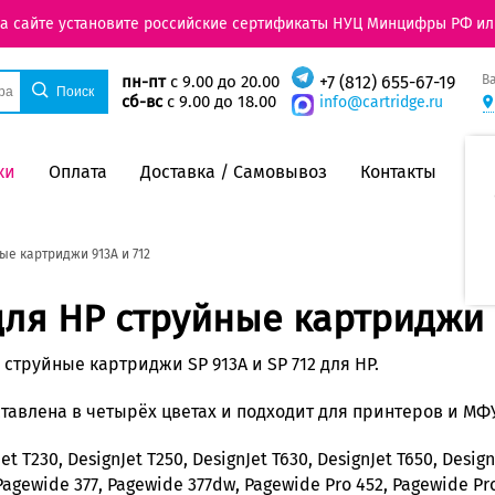
на сайте установите российские сертификаты НУЦ Минцифры РФ ил
В
пн-пт
с 9.00 до 20.00
+7 (812) 655-67-19
сб-вс
с 9.00 до 18.00
info@cartridge.ru
ки
Оплата
Доставка / Самовывоз
Контакты
ые картриджи 913A и 712
ля HP струйные картриджи 9
струйные картриджи SP 913A и SP 712 для HP.
тавлена в четырёх цветах и подходит для принтеров и МФ
Jet T230, DesignJet T250, DesignJet T630, DesignJet T650, Desi
Pagewide 377, Pagewide 377dw, Pagewide Pro 452, Pagewide Pr