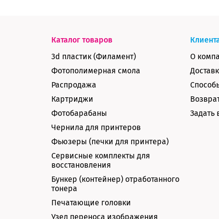
Каталог товаров
Клиент
3d пластик (Филамент)
О комп
Фотополимерная смола
Доставк
Распродажа
Способ
Картриджи
Возврат
Фотобарабаны
Задать 
Чернила для принтеров
Фьюзеры (печки для принтера)
Сервисные комплекты для
восстановления
Бункер (контейнер) отработанного
тонера
Печатающие головки
Узел переноса изображения