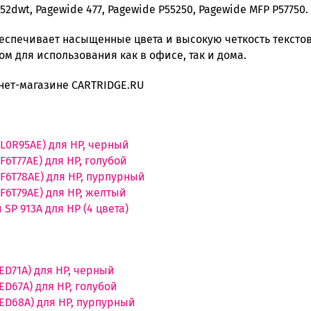
52dwt, Pagewide 477, Pagewide P55250, Pagewide MFP P57750.
спечивает насыщенные цвета и высокую четкость текстов,
м для использования как в офисе, так и дома.
нет-магазине CARTRIDGE.RU
(L0R95AE) для HP, черный
F6T77AE) для HP, голубой
(F6T78AE) для HP, пурпурный
F6T79AE) для HP, желтый
SP 913A для HP (4 цвета)
ED71A) для HP, черный
ED67A) для HP, голубой
3ED68A) для HP, пурпурный