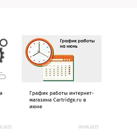
а
График работы интернет-
Картрид
магазина Cartridge.ru в
070H дл
июне
работат
8.2025
09.06.2025