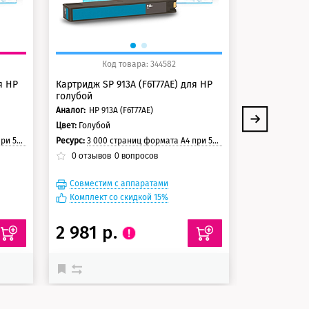
Код товара: 344582
Ко
я HP
Картридж SP 913A (F6T77AE) для HP
Картридж SP
голубой
черный
Аналог:
HP 913A (F6T77AE)
Аналог:
HP 913
Цвет:
Голубой
Цвет:
Черный
траницы
Ресурс:
3 000 страниц формата А4 при 5% заполнении страницы
Ресурс:
3 500 стра
0
отзывов
0
вопросов
0
отзывов
Совместим с аппаратами
Совместим
Комплект со скидкой 15%
Комплект с
2 981 р.
2 981 