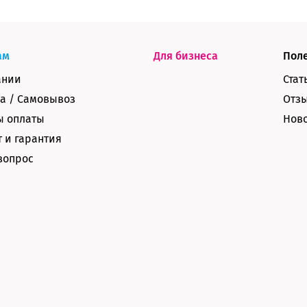
ам
Для бизнеса
Пол
ании
Стат
а / Самовывоз
Отз
ы оплаты
Нов
 и гарантия
вопрос