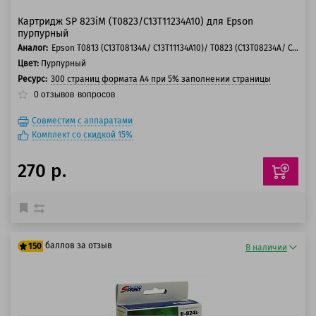
Картридж SP 823iM (T0823/C13T11234A10) для Epson
пурпурный
Аналог:
Epson T0813 (C13T08134A/ C13T11134A10)/ T0823 (C13T08234A/ C13T11234A10)
Цвет:
Пурпурный
Ресурс:
300 страниц формата А4 при 5% заполнении страницы
0
отзывов
вопросов
Совместим с аппаратами
Комплект со скидкой 15%
270 р.
баллов за отзыв
150
В наличии
125 баллов
150 баллов