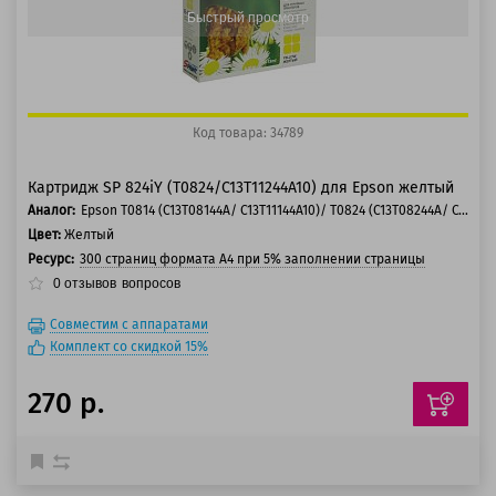
Быстрый просмотр
Код товара: 34789
Картридж SP 824iY (T0824/C13T11244A10) для Epson желтый
Аналог:
Epson T0814 (C13T08144A/ C13T11144A10)/ T0824 (C13T08244A/ C13T11244A10)
Цвет:
Желтый
Ресурс:
300 страниц формата А4 при 5% заполнении страницы
0
отзывов
вопросов
Совместим с аппаратами
Комплект со скидкой 15%
270 р.