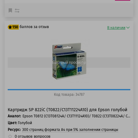
баллов за отзыв
150
В наличии
125 баллов
150 баллов
Быстрый просмотр
Код товара: 34787
Картридж SP 822iC (T0822/C13T11224A10) для Epson голубой
Аналог:
Epson T0812 (C13T08124A/ C13T11124A10)/ T0822 (C13T08224A/ C13T11224A10)
Цвет:
Голубой
Ресурс:
300 страниц формата А4 при 5% заполнении страницы
0
отзывов
вопросов