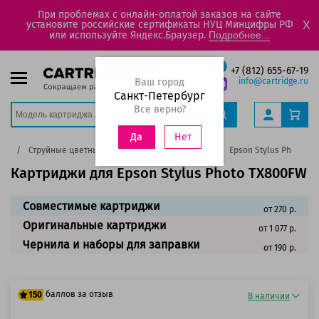
При проблемах с онлайн-оплатой заказов на сайте
установите российские сертификаты НУЦ Минцифры РФ
X
или используйте Яндекс.Браузер.
Подробнее...
+7 (812) 655-67-19
Ваш город
info@cartridge.ru
Санкт-Петербург
Все верно?
Нет
Да
son
Струйные цветные принтеры
Stylus Photo
Epson Stylus Photo T
Картриджи для Epson Stylus Photo TX800FW
Совместимые картриджи
от 270 р.
Оригинальные картриджи
от 1 077 р.
Чернила и наборы для заправки
от 190 р.
баллов за отзыв
150
В наличии