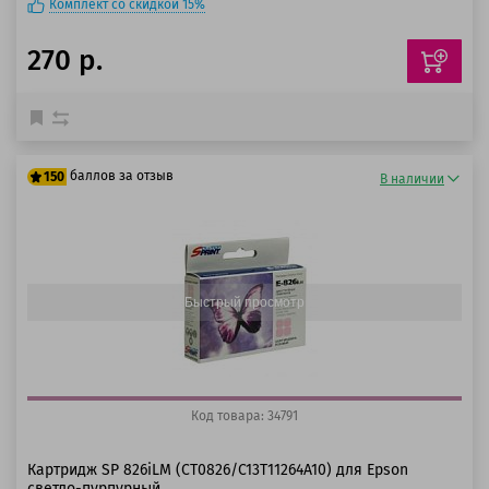
Комплект со скидкой 15%
270 р.
баллов за отзыв
150
В наличии
125 баллов
150 баллов
Быстрый просмотр
Код товара: 34791
Картридж SP 826iLM (CT0826/C13T11264A10) для Epson
светло-пурпурный