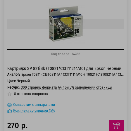
125 баллов
150 баллов
Быстрый просмотр
Код товара: 34786
Картридж SP 821iBk (T0821/C13T11214A10) для Epson черный
Аналог:
Epson T0811 (C13T08114A/ C13T11114A10)/ T0821 (C13T08214A/ C13T11214A10)
Цвет:
Черный
Ресурс:
300 страниц формата А4 при 5% заполнении страницы
0
отзывов
вопросов
Совместим с аппаратами
Комплект со скидкой 15%
270 р.