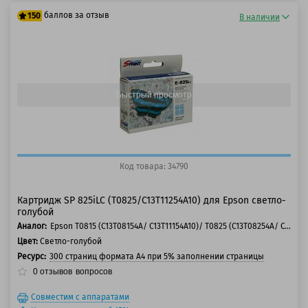
баллов за отзыв
150
В наличии
125 баллов
150 баллов
Быстрый просмотр
Код товара: 34790
Картридж SP 825iLC (T0825/C13T11254A10) для Epson светло-
голубой
Аналог:
Epson T0815 (C13T08154A/ C13T11154A10)/ T0825 (C13T08254A/ C13T11254A10)
Цвет:
Светло-голубой
Ресурс:
300 страниц формата А4 при 5% заполнении страницы
0
отзывов
вопросов
Совместим с аппаратами