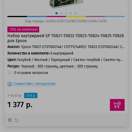
Код товара: 34786/34787/34788/34789/34790/34791
-15% на комплект
Набор картриджей SP T0821-T0822-T0823-T0824-T0825-T0826
для Epson
Аналог:
Epson T0821 (C13T08214A/ C13T11214A10)/ T0822 (C13T08224A/ C13T11224A10)/ T0823 (C13T08234A/ C13T11234A10)/ T0824 (C13T08244A/ C13T11244A10)/ T0825 (C13T08254A/ C13T11254A10)/ T0826 (C13T08264A/ C13T11264A10)
Количество в комплекте:
6 картриджей
Цвет:
Голубой / Желтый / Пурпурный / Светло-голубой / Светло-пурпурный / Черный
Ресурс:
Черный - 300 страниц, цветные - 300 страниц
0
отзывов
вопросов
Совместим с аппаратами
1 620 р.
-243 р.
1 377 р.