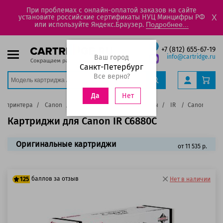
При проблемах с онлайн-оплатой заказов на сайте
установите российские сертификаты НУЦ Минцифры РФ
X
или используйте Яндекс.Браузер.
Подробнее...
+7 (812) 655-67-19
Ваш город
info@cartridge.ru
Санкт-Петербург
Все верно?
Нет
Да
ду принтера
Canon
Лазерные цветные принтеры
IR
Canon IR C6
Картриджи для Canon IR C6880C
Оригинальные картриджи
от 11 535 р.
баллов за отзыв
125
Нет в наличии
100 баллов
125 баллов