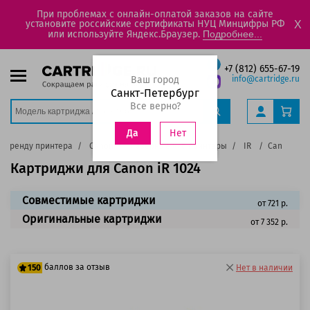
При проблемах с онлайн-оплатой заказов на сайте
установите российские сертификаты НУЦ Минцифры РФ
X
или используйте Яндекс.Браузер.
Подробнее...
+7 (812) 655-67-19
Ваш город
info@cartridge.ru
Санкт-Петербург
Все верно?
Нет
Да
о бренду принтера
Canon
Лазерные ч/б принтеры
IR
Canon iR 1
Картриджи для Canon iR 1024
Совместимые картриджи
от 721 р.
Оригинальные картриджи
от 7 352 р.
баллов за отзыв
150
Нет в наличии
125 баллов