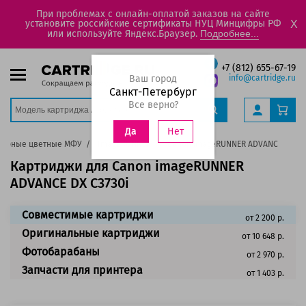
При проблемах с онлайн-оплатой заказов на сайте
установите российские сертификаты НУЦ Минцифры РФ
X
или используйте Яндекс.Браузер.
Подробнее...
+7 (812) 655-67-19
Ваш город
info@cartridge.ru
Санкт-Петербург
Все верно?
Нет
Да
зерные цветные МФУ
ImageRUNNER
Canon imageRUNNER ADVANCE DX C3
Картриджи для Canon imageRUNNER
ADVANCE DX C3730i
Совместимые картриджи
от 2 200 р.
Оригинальные картриджи
от 10 648 р.
Фотобарабаны
от 2 970 р.
Запчасти для принтера
от 1 403 р.