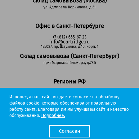
Склад самовывоза (Москва)
ул. Адмирала Корнилова, д.61
Офис в Санкт-Петербурге
+7 (812) 655-67-23
info@cartridge.ru
195027, пр. Шаумяна, д.10, корп. 1
Склад самовывоза (Санкт-Петербург)
пр-т Маршала Блюхера, д.78Б
Регионы РФ
8-800-302-51-53
Используя наш сайт, вы даете согласие на обработку
(звонок бесплатный)
info@cartridge.ru
файлов cookie, которые обеспечивают правильную
работу сайта. Благодаря им мы улучшаем сайт и качество
Cartridge.ru 2012-2026. Все права защищены
обслуживания.
Подробнее.
Политика конфиденциальности
Мы работаем с порталом поставщиков
Согласен