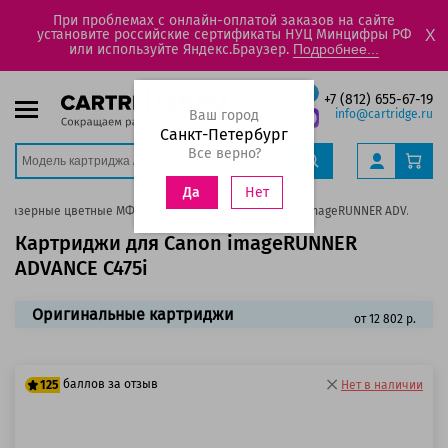
При проблемах с онлайн-оплатой заказов на сайте
установите российские сертификаты НУЦ Минцифры РФ
X
или используйте Яндекс.Браузер.
Подробнее...
+7 (812) 655-67-19
Ваш город
info@cartridge.ru
Санкт-Петербург
Все верно?
Нет
Да
Лазерные цветные МФУ
ImageRUNNER
Canon imageRUNNER ADVANCE C4
Картриджи для Canon imageRUNNER
ADVANCE C475i
Оригинальные картриджи
от 12 802 р.
баллов за отзыв
125
Нет в наличии
100 баллов