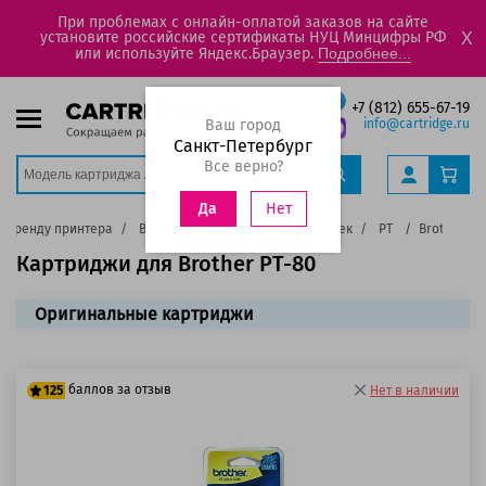
При проблемах с онлайн-оплатой заказов на сайте
установите российские сертификаты НУЦ Минцифры РФ
X
или используйте Яндекс.Браузер.
Подробнее...
+7 (812) 655-67-19
Ваш город
info@cartridge.ru
Санкт-Петербург
Все верно?
Нет
Да
о бренду принтера
Brother
Принтеры для наклеек
PT
Brother PT
Картриджи для Brother PT-80
Оригинальные картриджи
баллов за отзыв
125
Нет в наличии
100 баллов
125 баллов