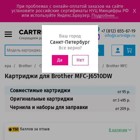
При проблемах с онлайн-оплатой заказов на сайте
установите российские сертификаты НУЦ Минцифры РФ
X
или используйте Яндекс.Браузер.
Подробнее...
+7 (812) 655-67-19
Ваш город
info@cartridge.ru
Санкт-Петербург
Все верно?
Нет
Да
интера
Brother
Струйные принтеры, МФУ
MFC
Brother MFC-J6510
Картриджи для Brother MFC-J6510DW
Совместимые картриджи
от 95 р.
Оригинальные картриджи
от 3 495 р.
Чернила и наборы для заправки
от 209 р.
баллов за отзыв
150
В наличии