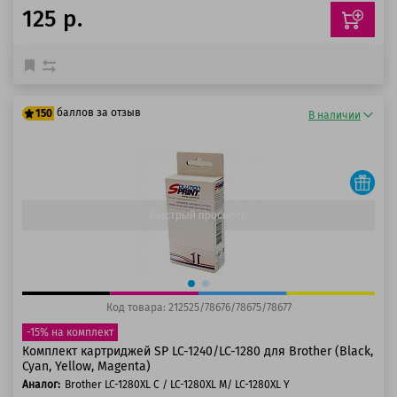
125 р.
баллов за отзыв
150
В наличии
125 баллов
150 баллов
Быстрый просмотр
Код товара: 212525/78676/78675/78677
-15% на комплект
Комплект картриджей SP LC-1240/LC-1280 для Brother (Black,
Cyan, Yellow, Magenta)
Аналог:
Brother LC-1280XL C / LC-1280XL M/ LC-1280XL Y