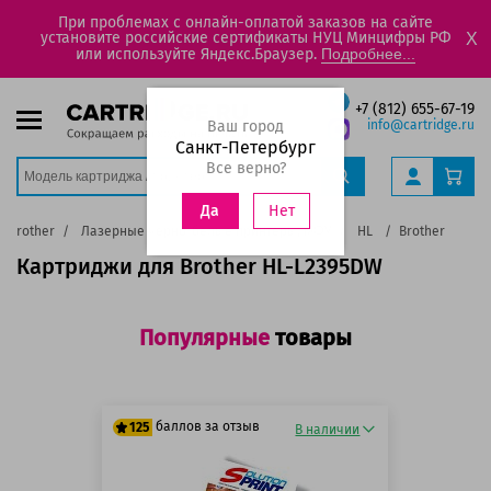
При проблемах с онлайн-оплатой заказов на сайте
установите российские сертификаты НУЦ Минцифры РФ
X
или используйте Яндекс.Браузер.
Подробнее...
+7 (812) 655-67-19
Ваш город
info@cartridge.ru
Санкт-Петербург
Все верно?
Нет
Да
Brother
Лазерные черно-белые принтеры, МФУ
HL
Brother HL-L2
Картриджи для Brother HL-L2395DW
Популярные
товары
баллов за отзыв
125
В наличии
125 баллов