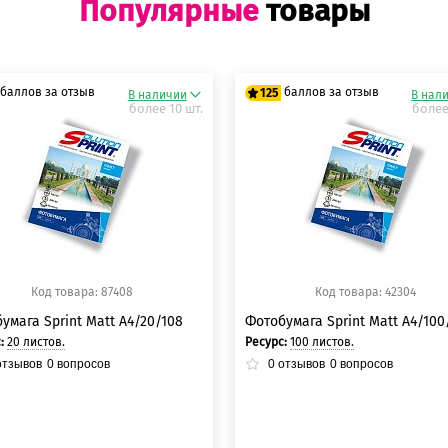
Популярные
товары
баллов за отзыв
баллов за отзыв
125
В наличии
В нал
более 10 шт.
более
5 баллов
125 баллов
5 баллов
125 баллов
Код товара: 87408
Код товара: 42304
умага Sprint Matt A4/20/108
Фотобумага Sprint Matt A4/100
с:
20 листов.
Ресурс:
100 листов.
тзывов
0
вопросов
0
отзывов
0
вопросов