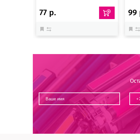
77 р.
99 
Ост