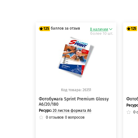
баллов за отзыв
125
125
В наличии
более 10 шт.
125 баллов
12
125 баллов
12
Код товара: 26351
Фотобумага Sprint Premium Glossy
Фотоб
A6/20/180
Ресур
Ресурс:
20 листов формата А6
0
о
0
отзывов
0
вопросов