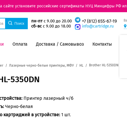
на сайте установите российские сертификаты НУЦ Минцифры РФ ил
В
пн-пт
с 9.00 до 20.00
+7 (812) 655-67-19
сб-вс
с 9.00 до 18.00
info@cartridge.ru
ки
Оплата
Доставка / Самовывоз
Контакты
Brother HL-5350DN
er
Лазерные черно-белые принтеры, МФУ
HL
HL-5350DN
стройства:
Принтер лазерный ч/б
ть:
Черно-белая
о картриджей в устройстве:
1 шт.