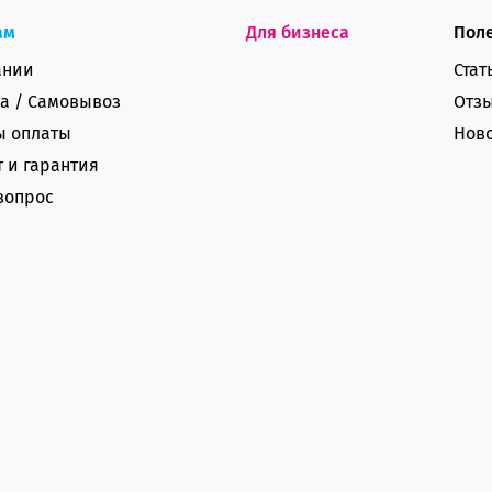
ам
Для бизнеса
Пол
ании
Стат
а / Самовывоз
Отз
ы оплаты
Нов
 и гарантия
вопрос