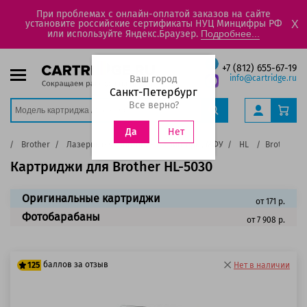
При проблемах с онлайн-оплатой заказов на сайте
установите российские сертификаты НУЦ Минцифры РФ
X
или используйте Яндекс.Браузер.
Подробнее...
+7 (812) 655-67-19
Ваш город
info@cartridge.ru
Санкт-Петербург
Все верно?
Нет
Да
ра
Brother
Лазерные черно-белые принтеры, МФУ
HL
Brother HL
Картриджи для Brother HL-5030
Оригинальные картриджи
от 171 р.
Фотобарабаны
от 7 908 р.
баллов за отзыв
125
Нет в наличии
100 баллов