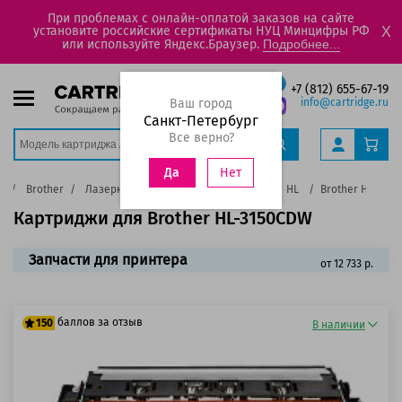
При проблемах с онлайн-оплатой заказов на сайте
установите российские сертификаты НУЦ Минцифры РФ
X
или используйте Яндекс.Браузер.
Подробнее...
+7 (812) 655-67-19
Ваш город
info@cartridge.ru
Санкт-Петербург
Все верно?
Нет
Да
а
Brother
Лазерные цветные принтеры, МФУ
HL
Brother HL-315
Картриджи для Brother HL-3150CDW
Запчасти для принтера
от 12 733 р.
баллов за отзыв
150
В наличии
125 баллов
150 баллов