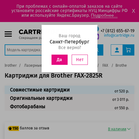
При проблемах с онлайн-оплатой заказов на сайте
установите российские сертификаты НУЦ Минцифры РФ
X
или используйте Яндекс.Браузер.
Подробнее...
+7 (812) 655-67-19
Ваш город
info@cartridge.ru
Санкт-Петербург
Все верно?
Нет
Да
Brother
Лазерные черно-белые принтеры, МФУ
FAX
Brother FAX-2
Картриджи для Brother FAX-2825R
Совместимые картриджи
от 520 р.
Оригинальные картриджи
от 3 011 р.
Фотобарабаны
от 550 р.
баллов за отзыв
150
В наличии