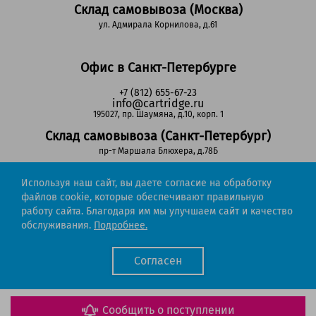
Склад самовывоза (Москва)
ул. Адмирала Корнилова, д.61
Офис в Санкт-Петербурге
+7 (812) 655-67-23
info@cartridge.ru
195027, пр. Шаумяна, д.10, корп. 1
Склад самовывоза (Санкт-Петербург)
пр-т Маршала Блюхера, д.78Б
Используя наш сайт, вы даете согласие на обработку
Регионы РФ
файлов cookie, которые обеспечивают правильную
работу сайта. Благодаря им мы улучшаем сайт и качество
8-800-302-51-53
обслуживания.
Подробнее.
(звонок бесплатный)
info@cartridge.ru
Согласен
Cartridge.ru 2012-2026. Все права защищены
Политика конфиденциальности
Мы работаем с порталом поставщиков
Сообщить о поступлении