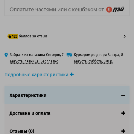
баллов за отзыв
125
100 баллов
Забрать из магазина Сегодня, 7
Курьером до двери Завтра, 8
125 баллов
августа, пятница, Бесплатно
августа, суббота, 370 р.
Подробные характеристики
Производитель принтера:
Philips
Производитель:
Philips
Характеристики
Вид товара:
Пленка для факса
Оригинальность:
Оригинальный
Цвет:
Черный
Доставка и оплата
Ресурс:
90 страниц формата А4 при 5%
заполнении страницы.
Отзывы (0)
Совместим с аппаратами