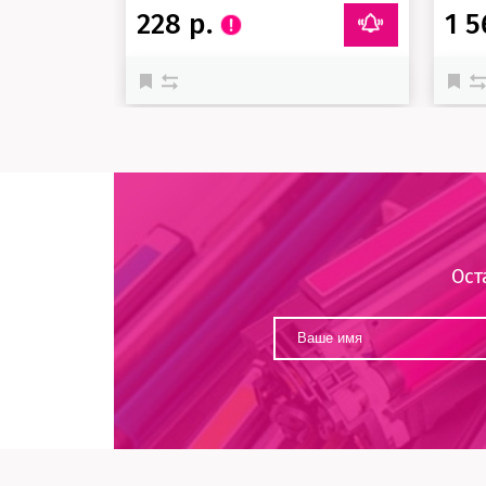
228 р.
1 5
Ост