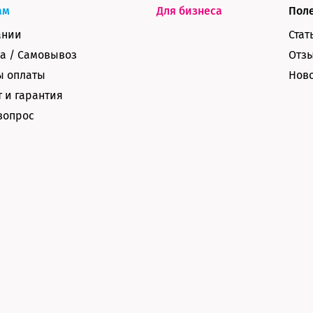
ам
Для бизнеса
Пол
ании
Стат
а / Самовывоз
Отз
ы оплаты
Нов
 и гарантия
вопрос