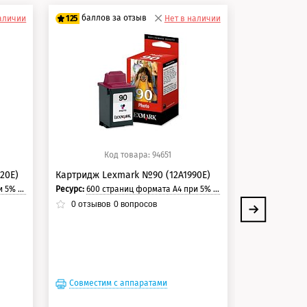
баллов за отзыв
баллов 
наличии
125
Нет в наличии
125
100 баллов
100 балло
125 баллов
125 балло
Код товара: 94651
Ко
20E)
Картридж Lexmark №90 (12A1990E)
Картридж Le
траницы.
Ресурс:
600 страниц формата А4 при 5% заполнении страницы.
Цвет:
Черный
Ресурс:
400 страни
0
отзывов
0
вопросов
0
отзывов
Совместим с аппаратами
Совместим