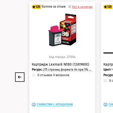
баллов за отзыв
125
Нет в наличии
125
100 баллов
10
125 баллов
12
Код товара: 277094
Картридж Lexmark №80 (12A1980E)
Картр
Ресурс:
275 страниц формата А4 при 5% заполнении страницы.
Цвет:
Ресур
0
отзывов
0
вопросов
0
о
Совместим с аппаратами
Со