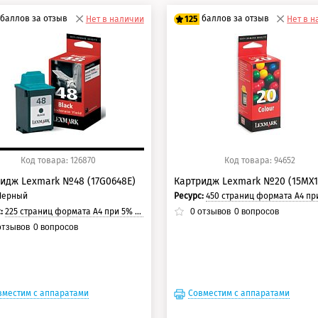
баллов за отзыв
баллов за отзыв
Нет в наличии
125
Нет в 
0 баллов
100 баллов
5 баллов
125 баллов
Код товара: 126870
Код товара: 94652
идж Lexmark №48 (17G0648E)
Картридж Lexmark №20 (15MX1
Черный
Ресурс:
450 страниц формата А4 при 5% заполнении с
с:
225 страниц формата А4 при 5% заполнении страницы.
0
отзывов
0
вопросов
тзывов
0
вопросов
вместим с аппаратами
Совместим с аппаратами