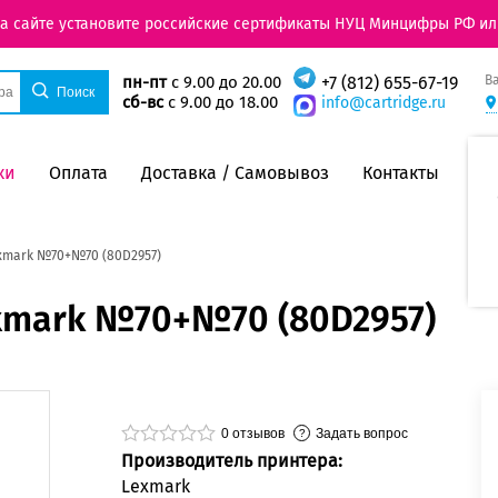
на сайте установите российские сертификаты НУЦ Минцифры РФ ил
В
пн-пт
с 9.00 до 20.00
+7 (812) 655-67-19
сб-вс
с 9.00 до 18.00
info@cartridge.ru
ки
Оплата
Доставка / Самовывоз
Контакты
xmark №70+№70 (80D2957)
xmark №70+№70 (80D2957)
0
отзывов
Задать вопрос
Производитель принтера:
Lexmark