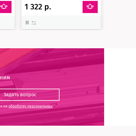
1 322 р.
1 692 р
оним
ен на
обработку персональных