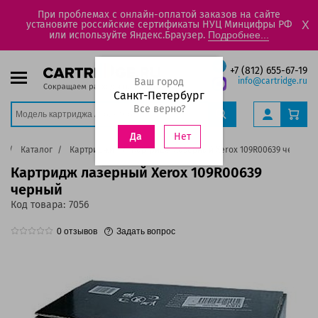
При проблемах с онлайн-оплатой заказов на сайте
установите российские сертификаты НУЦ Минцифры РФ
X
или используйте Яндекс.Браузер.
Подробнее...
+7 (812) 655-67-19
Ваш город
info@cartridge.ru
Санкт-Петербург
Все верно?
Нет
Да
я
Каталог
Картриджи
Картридж лазерный Xerox 109R00639 черный
Картридж лазерный Xerox 109R00639
черный
Код товара:
7056
0
отзывов
Задать вопрос