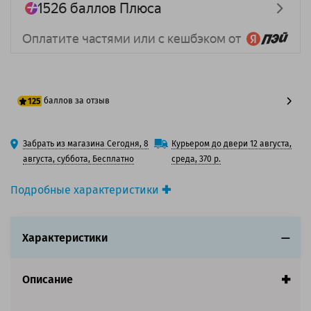
баллов за отзыв
125
100 баллов
Забрать из магазина Сегодня, 8
Курьером до двери 12 августа,
125 баллов
августа, суббота, Бесплатно
среда, 370 р.
Подробные характеристики
Производитель принтера:
Xerox
Производитель:
Xerox
Характеристики
Вид товара:
Картридж лазерный
Оригинальность:
Оригинальный
Цвет:
Черный
Описание
Ресурс:
3 000 страниц формата А4 при 5%
заполнении страницы.