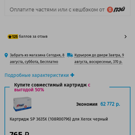
баллов за отзыв
125
100 баллов
Забрать из магазина Сегодня, 8
Курьером до двери Завтра, 9
125 баллов
августа, суббота, Бесплатно
августа, воскресенье, 370 р.
Подробные характеристики
Производитель принтера:
Xerox
Купите совместимый картридж
с
Производитель:
выгодой 50%
Xerox
Вид товара:
Картридж лазерный
Оригинальность:
Оригинальный
62 772 р.
Экономия
Цвет:
Черный
Ресурс:
10 000 страниц формата А4 при 5%
Картридж SP 3635X (108R00796) для Xerox черный
заполнении страницы.
Страна:
Китай
765