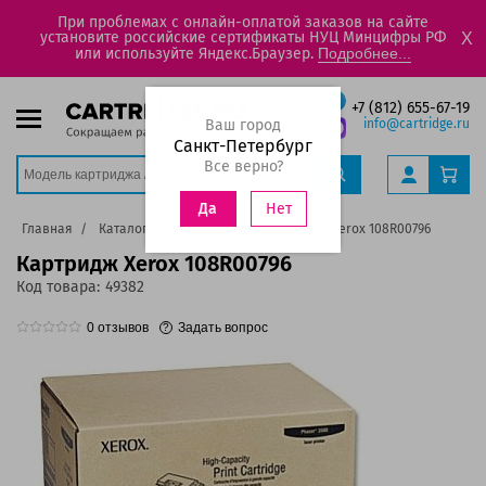
При проблемах с онлайн-оплатой заказов на сайте
установите российские сертификаты НУЦ Минцифры РФ
X
или используйте Яндекс.Браузер.
Подробнее...
+7 (812) 655-67-19
Ваш город
info@cartridge.ru
Санкт-Петербург
Все верно?
Нет
Да
Главная
Каталог
Картриджи
Картридж Xerox 108R00796
Картридж Xerox 108R00796
Код товара:
49382
0
отзывов
Задать вопрос