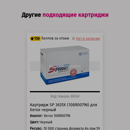
Другие
подходящие картриджи
баллов за отзыв
150
Нет в наличии
125 баллов
150 баллов
Быстрый просмотр
Код товара: 88341
Картридж SP 3635X (108R00796) для
Xerox черный
Аналог:
Xerox 108R00796
Цвет:
Черный
Ресурс:
10 000 страниц формата А4 при 5% заполнении стр