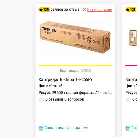
баллов за отзыв
125
Нет в наличии
125
100 баллов
10
125 баллов
12
Код товара: 67850
Картридж Toshiba T-FC55EY
Картр
Цвет:
Желтый
Цвет:
Ресурс:
29 500 страниц формата А4 при 5% заполнении страницы.
Ресур
0
отзывов
0
вопросов
0
о
Совместим с аппаратами
Со