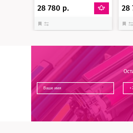
28 780 р.
28 
Ост