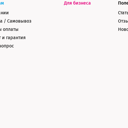
ам
Для бизнеса
Пол
ании
Стат
а / Самовывоз
Отз
ы оплаты
Нов
 и гарантия
вопрос