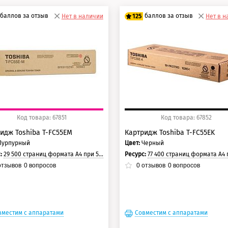
баллов за отзыв
баллов за отзыв
Нет в наличии
125
Нет в 
0 баллов
100 баллов
5 баллов
125 баллов
Код товара: 67851
Код товара: 67852
идж Toshiba T-FC55EM
Картридж Toshiba T-FC55EK
Пурпурный
Цвет:
Черный
с:
29 500 страниц формата А4 при 5% заполнении страницы.
Ресурс:
77 400 страниц формата А4 при 5% заполнении с
тзывов
0
вопросов
0
отзывов
0
вопросов
вместим с аппаратами
Совместим с аппаратами