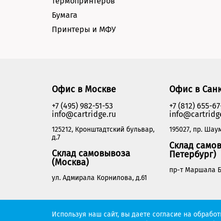
термопринтеров
Бумага
Принтеры и МФУ
Офис в Москве
Офис в Сан
+7 (495) 982-51-53
+7 (812) 655-67
info@cartridge.ru
info@cartridg
125212, Кронштадтский бульвар,
195027, пр. Шаум
д.7
Склад самов
Склад самовывоза
Петербург)
(Москва)
пр-т Маршала Б
ул. Адмирала Корнилова, д.61
Cartridge.ru 2012-2026. Все права защищены
Используя наш сайт, вы даете согласие на обрабо