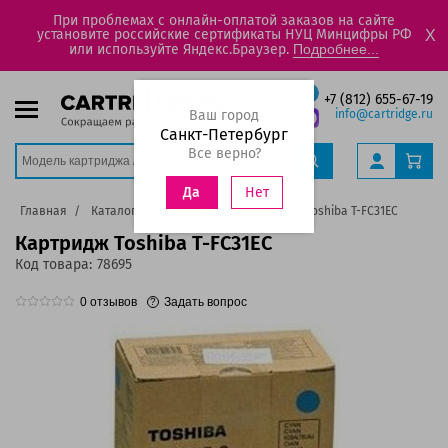
При проблемах с онлайн-оплатой заказов на сайте
установите российские сертификаты НУЦ Минцифры РФ
X
или используйте Яндекс.Браузер.
Подробнее...
+7 (812) 655-67-19
Ваш город
info@cartridge.ru
Санкт-Петербург
Все верно?
Нет
Да
Главная
Каталог
Картриджи
Картридж Toshiba T-FC31EC
Картридж Toshiba T-FC31EC
Код товара:
78695
0
отзывов
Задать вопрос