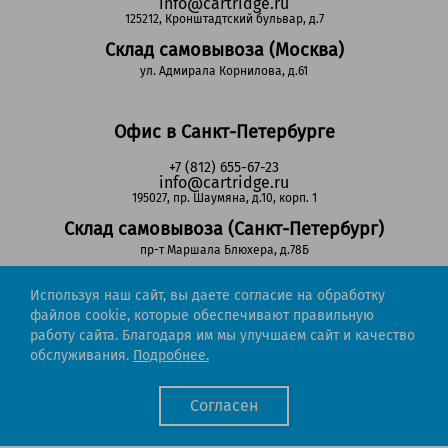
info@cartridge.ru
125212, Кронштадтский бульвар, д.7
Склад самовывоза (Москва)
ул. Адмирала Корнилова, д.61
Офис в Санкт-Петербурге
+7 (812) 655-67-23
info@cartridge.ru
195027, пр. Шаумяна, д.10, корп. 1
Склад самовывоза (Санкт-Петербург)
пр-т Маршала Блюхера, д.78Б
Используя наш сайт, вы даете согласие на обработку
Регионы РФ
файлов cookie, которые обеспечивают правильную
работу сайта. Благодаря им мы улучшаем сайт и качество
8-800-302-51-53
обслуживания.
Подробнее.
(звонок бесплатный)
info@cartridge.ru
Согласен
Cartridge.ru 2012-2026. Все права защищены
Политика конфиденциальности