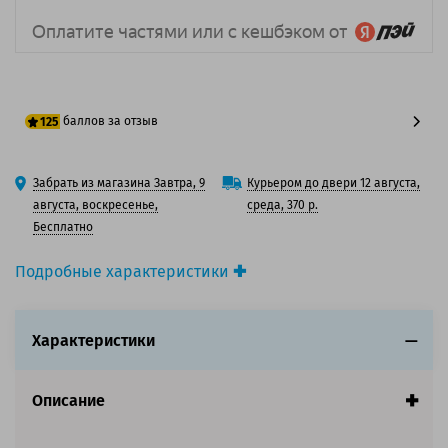
баллов за отзыв
125
100 баллов
Забрать из магазина Завтра, 9
Курьером до двери 12 августа,
125 баллов
августа, воскресенье,
среда, 370 р.
Бесплатно
Подробные характеристики
Производитель принтера:
Toshiba
Производитель:
Toshiba
Характеристики
Вид товара:
Картридж лазерный
Оригинальность:
Оригинальный
Цвет:
Голубой
Описание
Ресурс:
10 700 страниц формата А4 при 5%
заполнении страницы.