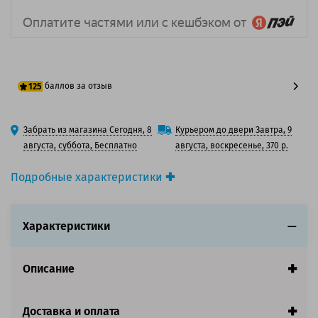
баллов за отзыв
125
100 баллов
Забрать из магазина Сегодня, 8
Курьером до двери Завтра, 9
125 баллов
августа, суббота, Бесплатно
августа, воскресенье, 370 р.
Подробные характеристики
Производитель принтера:
Toshiba
Производитель:
Toshiba
Характеристики
Вид товара:
Картридж лазерный
Оригинальность:
Оригинальный
Цвет:
Черный
Описание
Ресурс:
27 000 страниц формата А4 при 5%
заполнении страницы.
Доставка и оплата
Совместим с аппаратами