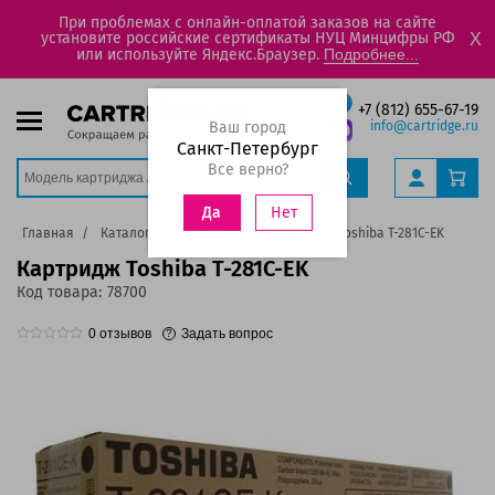
При проблемах с онлайн-оплатой заказов на сайте
установите российские сертификаты НУЦ Минцифры РФ
X
или используйте Яндекс.Браузер.
Подробнее...
+7 (812) 655-67-19
Ваш город
info@cartridge.ru
Санкт-Петербург
Все верно?
Нет
Да
Главная
Каталог
Картриджи
Картридж Toshiba T-281C-EK
Картридж Toshiba T-281C-EK
Код товара:
78700
0
отзывов
Задать вопрос