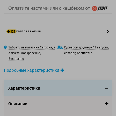
баллов за отзыв
125
100 баллов
Забрать из магазина Сегодня, 9
Курьером до двери 13 августа,
125 баллов
августа, воскресенье,
четверг, Бесплатно
Бесплатно
Подробные характеристики
Производитель принтера:
Toshiba
Производитель:
Toshiba
Характеристики
Вид товара:
Картридж лазерный
Оригинальность:
Оригинальный
Цвет:
Черный
Описание
Ресурс:
22 700 страниц формата А4 при 5%
заполнении страницы.