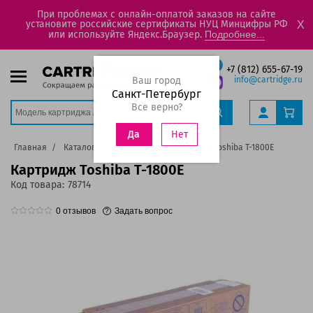
При проблемах с онлайн-оплатой заказов на сайте
установите российские сертификаты НУЦ Минцифры РФ
X
или используйте Яндекс.Браузер.
Подробнее...
+7 (812) 655-67-19
Ваш город
info@cartridge.ru
Санкт-Петербург
Все верно?
Нет
Да
Главная
Каталог
Картриджи
Картридж Toshiba T-1800E
Картридж Toshiba T-1800E
Код товара:
78714
0
отзывов
Задать вопрос