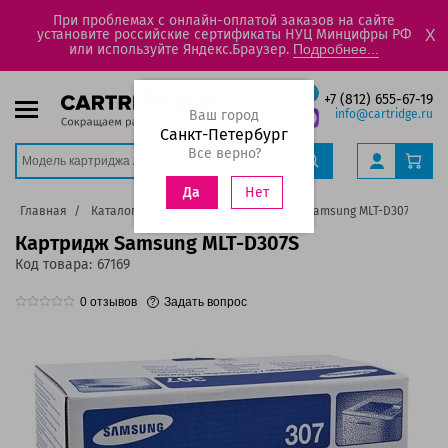
При проблемах с онлайн-оплатой заказов на сайте
установите российские сертификаты НУЦ Минцифры РФ
X
или используйте Яндекс.Браузер.
Подробнее...
+7 (812) 655-67-19
Ваш город
info@cartridge.ru
Санкт-Петербург
Все верно?
Нет
Да
Главная
Каталог
Картриджи
Картридж Samsung MLT-D307S
Картридж Samsung MLT-D307S
Код товара:
67169
0
отзывов
Задать вопрос