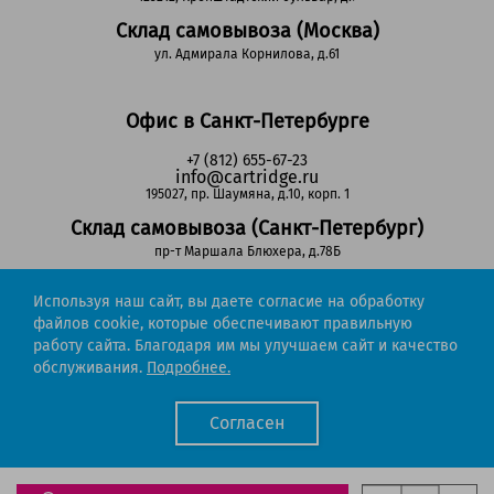
Склад самовывоза (Москва)
ул. Адмирала Корнилова, д.61
Офис в Санкт-Петербурге
+7 (812) 655-67-23
info@cartridge.ru
195027, пр. Шаумяна, д.10, корп. 1
Склад самовывоза (Санкт-Петербург)
пр-т Маршала Блюхера, д.78Б
Используя наш сайт, вы даете согласие на обработку
Регионы РФ
файлов cookie, которые обеспечивают правильную
работу сайта. Благодаря им мы улучшаем сайт и качество
8-800-302-51-53
обслуживания.
Подробнее.
(звонок бесплатный)
info@cartridge.ru
Согласен
Cartridge.ru 2012-2026. Все права защищены
Политика конфиденциальности
Мы работаем с порталом поставщиков