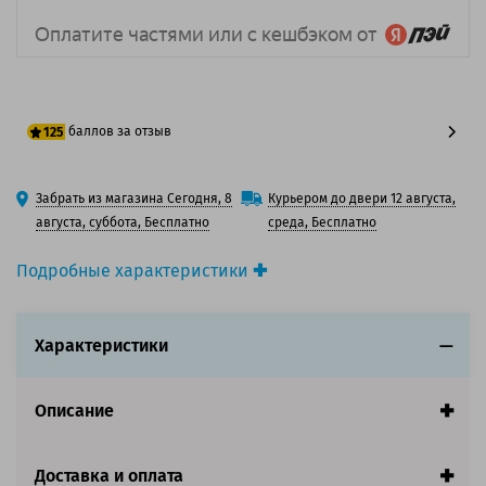
баллов за отзыв
125
100 баллов
Забрать из магазина Сегодня, 8
Курьером до двери 12 августа,
125 баллов
августа, суббота, Бесплатно
среда, Бесплатно
Подробные характеристики
Производитель принтера:
Samsung
Производитель:
Samsung
Характеристики
Вид товара:
Картридж лазерный
Оригинальность:
Оригинальный
Цвет:
Черный
Описание
Ресурс:
7 000 страниц формата А4 при 5%
заполнении страницы.
Доставка и оплата
Совместим с аппаратами