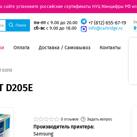
на сайте установите российские сертификаты НУЦ Минцифры РФ ил
В
пн-пт
с 9.00 до 20.00
+7 (812) 655-67-19
сб-вс
с 9.00 до 18.00
info@cartridge.ru
ки
Оплата
Доставка / Самовывоз
Контакты
T D205E
T D205E
0
отзывов
Задать вопрос
Производитель принтера:
Samsung