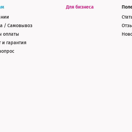
ам
Для бизнеса
Пол
ании
Стат
а / Самовывоз
Отз
ы оплаты
Нов
 и гарантия
вопрос