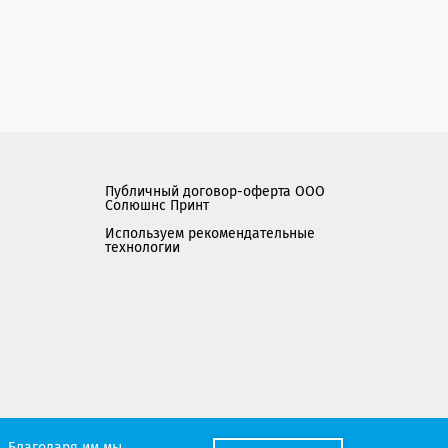
Публичный договор-оферта ООО
Солюшнс Принт
Используем рекомендательные
технологии
Мы работаем с порталом поставщиков
. Благодаря им мы