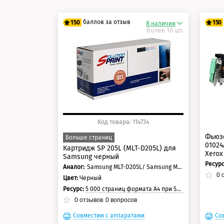
баллов за отзыв
150
150
В наличии
более 10 шт.
125 баллов
12
150 баллов
15
Код товара: 114734
Фьюзе
Больше страниц
01024
Картридж SP 205L (MLT-D205L) для
Xerox
Samsung черный
Ресур
Аналог:
Samsung MLT-D205L/ Samsung MLT-D205S/ Samsung MLT-D205E
0
о
Цвет:
Черный
Ресурс:
5 000 страниц формата А4 при 5% заполнении страницы
0
отзывов
0
вопросов
Совместим с аппаратами
Со