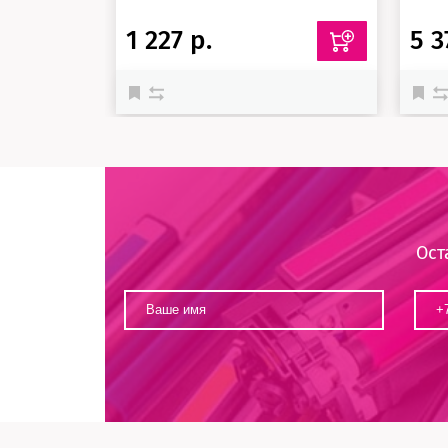
1 227 р.
5 3
Ост