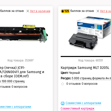
баллов за отзыв
баллов за отзыв
Нет в наличии
125
Нет в 
5 баллов
100 баллов
0 баллов
125 баллов
Код товара: 353697
Код товара: 60551
р (печка) JC91-
Картридж Samsung MLT D205L
A/126N00411 для Samsung и
Цвет:
Черный
 в сборе (OEM.ref)
Ресурс:
5 000 страниц формата А4 при 5% заполнении ст
с:
100 000 страниц
0
отзывов
0
вопросов
тзывов
0
вопросов
Совместим с аппаратами
вместим с аппаратами
Совместимый картридж