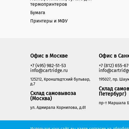
термопринтеров
Бумага
Принтеры и МФУ
Офис в Москве
Офис в Сан
+7 (495) 982-51-53
+7 (812) 655-67
info@cartridge.ru
info@cartridg
125212, Кронштадтский бульвар,
195027, пр. Шаум
д.7
Склад самов
Склад самовывоза
Петербург)
(Москва)
пр-т Маршала Б
ул. Адмирала Корнилова, д.61
Cartridge.ru 2012-2026. Все права защищены
Используя наш сайт, вы даете согласие на обрабо