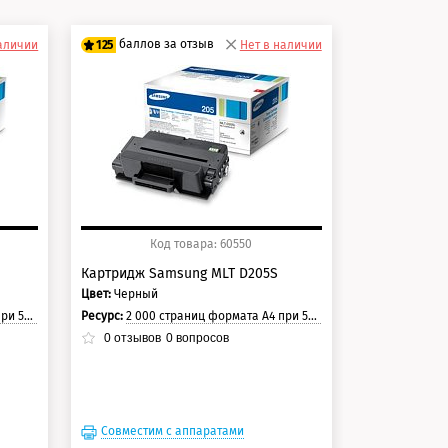
баллов за отзыв
наличии
125
Нет в наличии
100 баллов
125 баллов
Код товара: 60550
Картридж Samsung MLT D205S
Цвет:
Черный
раницы.
Ресурс:
2 000 страниц формата А4 при 5% заполнении страницы.
0
отзывов
0
вопросов
Совместим с аппаратами