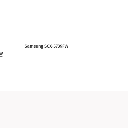
Samsung SCX-5739FW
FW
и