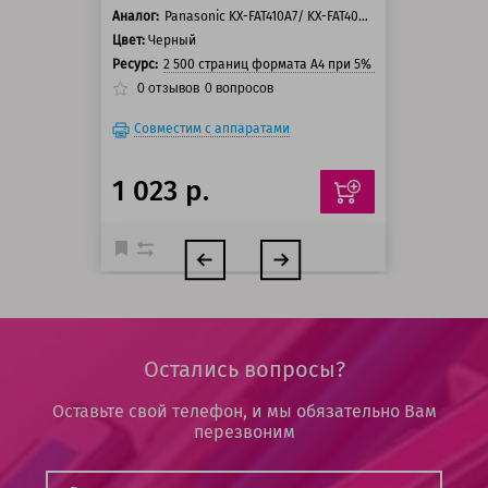
Аналог:
Panasonic KX-FAT410A7/ KX-FAT400A7
Цвет:
Черный
Ресурс:
2 500 страниц формата А4 при 5% заполнении стра
0
отзывов
0
вопросов
Совместим с аппаратами
1 023 р.
Остались вопросы?
Оставьте свой телефон, и мы обязательно Вам
перезвоним