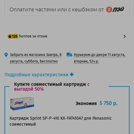
баллов за отзыв
125
100 баллов
Забрать из магазина Завтра, 8
Курьером до двери 11 августа,
125 баллов
августа, суббота, Бесплатно
вторник, 524 р.
Подробные характеристики
Производитель принтера:
Panasonic
Купите совместимый картридж
с
Производитель:
выгодой 50%
Panasonic
Вид товара:
Картридж лазерный
Оригинальность:
Оригинальный
5 750 р.
Экономия
Цвет:
Черный
Ресурс:
1 800 страниц формата А4 при 5%
Картридж Sprint SP-P-410 KX-FAT410A7 для Panasonic
заполнении страницы.
совместимый
Страна:
Япония