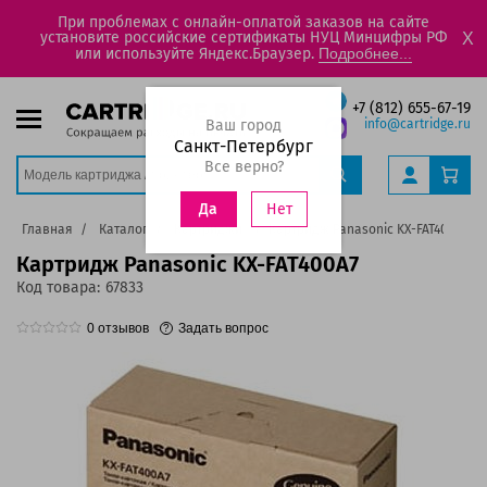
При проблемах с онлайн-оплатой заказов на сайте
установите российские сертификаты НУЦ Минцифры РФ
X
или используйте Яндекс.Браузер.
Подробнее...
+7 (812) 655-67-19
Ваш город
info@cartridge.ru
Санкт-Петербург
Все верно?
Нет
Да
Главная
Каталог
Картриджи
Картридж Panasonic KX-FAT400A7
Картридж Panasonic KX-FAT400A7
Код товара:
67833
0
отзывов
Задать вопрос