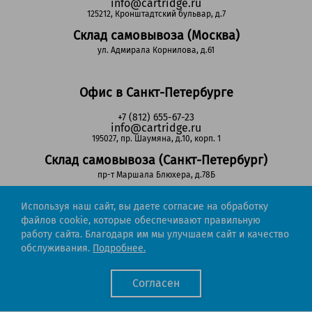
info@cartridge.ru
125212, Кронштадтский бульвар, д.7
Склад самовывоза (Москва)
ул. Адмирала Корнилова, д.61
Офис в Санкт-Петербурге
+7 (812) 655-67-23
info@cartridge.ru
195027, пр. Шаумяна, д.10, корп. 1
Склад самовывоза (Санкт-Петербург)
пр-т Маршала Блюхера, д.78Б
Используя наш сайт, вы даете согласие на обработку
Регионы РФ
файлов cookie, которые обеспечивают правильную
работу сайта. Благодаря им мы улучшаем сайт и качество
8-800-302-51-53
обслуживания.
Подробнее.
(звонок бесплатный)
info@cartridge.ru
Согласен
Cartridge.ru 2012-2026. Все права защищены
Политика конфиденциальности