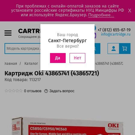
При проблемах с онлайн-оплатой заказов на сайте
установите российские сертификаты НУЦ Минцифры РФ
X
или используйте Яндекс.Браузер.
Подробнее...
+7 (812) 655-67-19
Ваш город
info@cartridge.ru
Санкт-Петербург
Все верно?
Нет
Да
Главная
Каталог
Картриджи
Картридж Oki 43865741 (43865721)
Картридж Oki 43865741 (43865721)
Код товара:
113217
0
отзывов
Задать вопрос