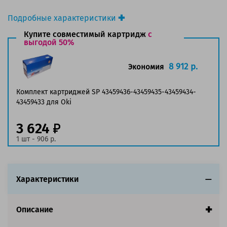
Подробные характеристики
Производитель принтера:
OKI
Купите совместимый картридж
с
Производитель:
выгодой 50%
Oki
Вид товара:
Картридж лазерный
Оригинальность:
Оригинальный
8 912 р.
Экономия
Цвет:
Голубой
Ресурс:
2 500 страниц формата А4 при 5%
Комплект картриджей SP 43459436-43459435-43459434-
заполнении страницы.
43459433 для Oki
Страна:
Китай
3 624
Совместим с аппаратами
1 шт - 906 р.
Характеристики
Описание