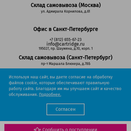
Склад самовывоза (Москва)
ул. Адмирала Корнилова, д.61
Офис в Санкт-Петербурге
+7 (812) 655-67-23
info@cartridge.ru
195027, пр. Шаумяна, д.10, корп. 1
Склад самовывоза (Санкт-Петербург)
пр-т Маршала Блюхера, д.78Б
Используя наш сайт, вы даете согласие на обработку
Регионы РФ
файлов cookie, которые обеспечивают правильную
работу сайта. Благодаря им мы улучшаем сайт и качество
8-800-302-51-53
обслуживания.
Подробнее.
(звонок бесплатный)
info@cartridge.ru
Согласен
Cartridge.ru 2012-2026. Все права защищены
Политика конфиденциальности
Мы работаем с порталом поставщиков
Сообщить о поступлении