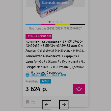
Быстрый просмотр
Код товара: 69853/69854/69855/69857
-15% на комплект
Комплект картриджей SP 43459436-
43459435-43459434-43459433 для Oki
Аналог:
Oki 43459435 (43459443)/ 43459433 (43459441)/ 43459436 (43459444)/ 43459331 (43459347)/ 43459329 (43459345)/ 43459332 (43459348)/ 43459434 (43459442)/ 43459330 (43459346)
Количество в комплекте:
4 картриджа
Цвет:
Голубой / Желтый / Пурпурный / Черный
Ресурс:
Черный - 2 000 страниц, цветные - 2 000 страниц
0
отзывов
0
вопросов
Совместим с аппаратами
4 263 р.
-639 р.
3 624 р.