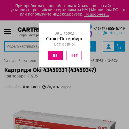
При проблемах с онлайн-оплатой заказов на сайте
установите российские сертификаты НУЦ Минцифры РФ
X
или используйте Яндекс.Браузер.
Подробнее...
+7 (812) 655-67-19
Ваш город
info@cartridge.ru
Санкт-Петербург
Все верно?
Нет
Да
Главная
Каталог
Картриджи
Картридж Oki 43459331 (43459347)
Картридж Oki 43459331 (43459347)
Код товара:
79295
0
отзывов
Задать вопрос