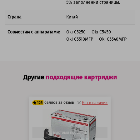
5% заполнении страницы.
Страна
Китай
Совместим с аппаратами:
Oki C5250
Oki C5450
Oki C5510MFP
Oki C5540MFP
Другие
подходящие картриджи
баллов за отзыв
125
Нет в наличии
100 баллов
125 баллов
Быстрый просмотр