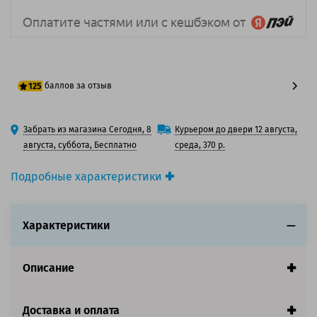
баллов за отзыв
125
100 баллов
Забрать из магазина Сегодня, 8
Курьером до двери 12 августа,
125 баллов
августа, суббота, Бесплатно
среда, 370 р.
Подробные характеристики
Производитель принтера:
OKI
Производитель:
Oki
Характеристики
Вид товара:
Картридж лазерный
Оригинальность:
Оригинальный
Цвет:
Желтый
Описание
Ресурс:
5 000 страниц формата А4 при 5%
заполнении страницы.
Страна:
Китай
Доставка и оплата