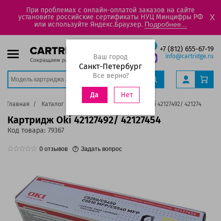
При проблемах с онлайн-оплатой заказов на сайте
установите российские сертификаты НУЦ Минцифры РФ
X
или используйте Яндекс.Браузер.
Подробнее...
+7 (812) 655-67-19
Ваш город
info@cartridge.ru
Санкт-Петербург
Все верно?
Нет
Да
Главная
Каталог
Картриджи
Картридж Oki 42127492/ 42127454
Картридж Oki 42127492/ 42127454
Код товара:
79367
0
отзывов
Задать вопрос