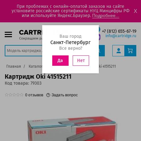
При проблемах с онлайн-оплатой заказов на сайте
установите российские сертификаты НУЦ Минцифры РФ
X
или используйте Яндекс.Браузер.
Подробнее...
+7 (812) 655-67-19
Ваш город
info@cartridge.ru
Санкт-Петербург
Все верно?
Нет
Да
Главная
Каталог
Картриджи
Картридж Oki 41515211
Картридж Oki 41515211
Код товара:
79303
0
отзывов
Задать вопрос