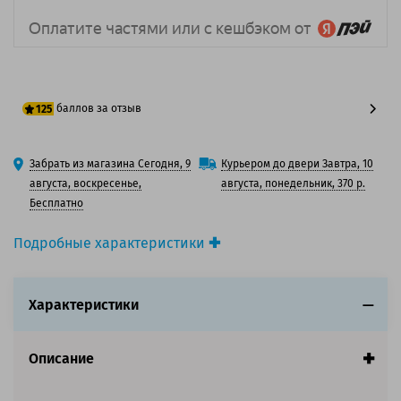
баллов за отзыв
125
100 баллов
Забрать из магазина Сегодня, 9
Курьером до двери Завтра, 10
125 баллов
августа, воскресенье,
августа, понедельник, 370 р.
Бесплатно
Подробные характеристики
Производитель принтера:
OKI
Производитель:
Oki
Характеристики
Вид товара:
Картридж лазерный
Оригинальность:
Оригинальный
Цвет:
Голубой
Описание
Ресурс:
15 000 страниц формата А4 при 5%
заполнении страницы.